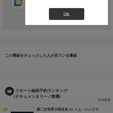
カレンダー登録
アプリ視聴
放送中
OK
番組詳細内容
もっと見る
開港850年を誇る港町・広島県の尾道には、多くの神社仏閣があ
り、そのどれもが歴史・文化を伝えている。番組では市内にある
神社を取材して、御祭神や祭りなどを紹介する
この番組をチェックした人が見ている番組
リモート録画予約ランキング
(ドキュメンタリー／教養)
08/06更新
第二次世界大戦全史 by トム・ハンクス