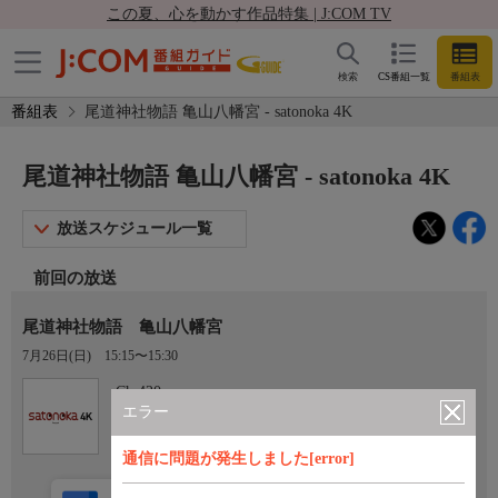
この夏、心を動かす作品特集 | J:COM TV
検索
CS番組一覧
番組表
番組表
尾道神社物語 亀山八幡宮 - satonoka 4K
尾道神社物語 亀山八幡宮 - satonoka 4K
放送スケジュール一覧
前回の放送
尾道神社物語 亀山八幡宮
7月26日(日)
15:15〜15:30
Ch.420
satonoka 4K
エラー
通信に問題が発生しました[error]