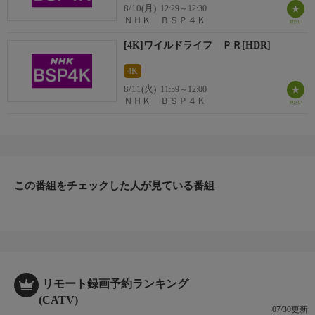
8/10(月)
12:29～12:30
ＮＨＫ ＢＳＰ４Ｋ
制作
[4K]ワイルドライフ ＰＲ[HDR]
4K
（自由記述）
8/11(火)
11:59～12:00
ＮＨＫ ＢＳＰ４Ｋ
キーワード１
キーワード２
この番組をチェックした人が見ている番組
リモート録画予約ランキング
(CATV)
07/30更新