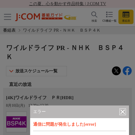
この夏、心を動かす作品特集 | J:COM TV
検索
CS番組一覧
番組表
番組表
ワイルドライフ PR - ＮＨＫ ＢＳＰ４Ｋ
ワイルドライフ PR - ＮＨＫ ＢＳＰ４
Ｋ
放送スケジュール一覧
直近の放送
[4K]ワイルドライフ ＰＲ[HDR]
8月10日(月)
12:29〜12:30
エラー
Ch.101
ＮＨＫ ＢＳＰ４Ｋ
通信に問題が発生しました[error]