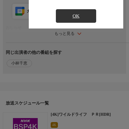
カレンダー登録
アプリ視聴
放送前
OK
おしらせ
もっと見る
番組内容
同じ出演者の他の番組を探す
ワイルドライフをさらに幅広く視聴者にＰＲする１分ＰＲ。
小林千恵
出演者
【語り】小林千恵
原作・脚本
放送スケジュール一覧
監督・演出
[4K]ワイルドライフ ＰＲ[HDR]
音楽
4K