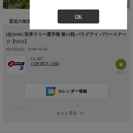
OK
直近の放送
[生]WRC世界ラリー選手権 第11戦 パラグアイ パワーステー
ジ【SS22】
8月31日(月)
02:00〜03:45
Ch.407
J SPORTS 3 HD
カレンダー登録
番組詳細内容
もっと見る
番組内容
第11戦 ラリー・パラグアイ
パワーステージ【SS22】