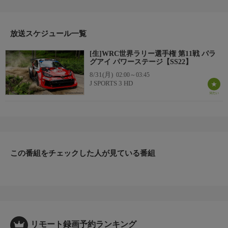
開催日：2026年8月30日(現地)
番組内容
放送スケジュール一覧
SSはターマック(舗装路)、グラベル(未舗装路)、スノーなど様々
なコンディションで行われラウンド毎ににその特徴は異なる。
[生]WRC世界ラリー選手権 第11戦 パラ
SSとSSの間は公道を走行して移動、その移動区間をリエゾンと
グアイ パワーステージ【SS22】
呼び、一般車と同じ交通規則を守らなければいけない。
8/31(月)
02:00～03:45
またマシンを操縦するドライバーと、コースをナビゲートする
J SPORTS 3 HD
コ・ドライバーの2人で組んでマシンに乗り込むのもWRCならで
はの特徴。息の合ったコンビネーションが重要となる。
この番組をチェックした人が見ている番組
リモート録画予約ランキング