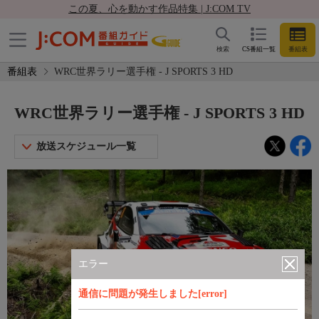
この夏、心を動かす作品特集 | J:COM TV
検索
CS番組一覧
番組表
番組表
WRC世界ラリー選手権 - J SPORTS 3 HD
WRC世界ラリー選手権 - J SPORTS 3 HD
放送スケジュール一覧
エラー
通信に問題が発生しました[error]