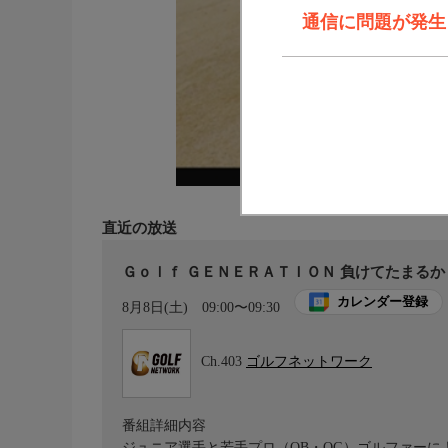
通信に問題が発生しま
直近の放送
Ｇｏｌｆ ＧＥＮＥＲＡＴＩＯＮ 負けてたまるか
カレンダー登録
8月8日(土)
09:00〜09:30
Ch.403
ゴルフネットワーク
番組詳細内容
ジュニア選手と若手プロ（OB・OG）ゴルファー