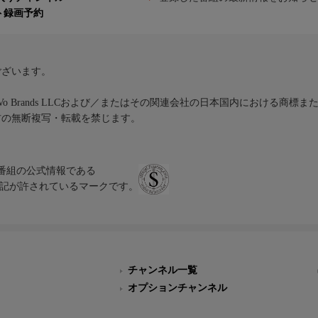
ト録画予約
ございます。
iVo Brands LLCおよび／またはその関連会社の日本国内における商標
材の無断複写・転載を禁じます。
、テレビ番組の公式情報である
スにのみ表記が許されているマークです。
チャンネル一覧
オプションチャンネル