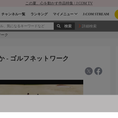
この夏、心を動かす作品特集 | J:COM TV
チャンネル一覧
ランキング
マイメニュー
J:COM STREAM
詳細検索
トワーク
たまるか - ゴルフネットワーク