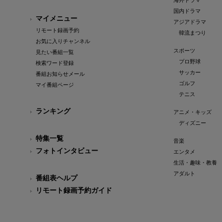
海外ドラマ
国内ドラマ
マイメニュー
アジアドラマ
リモート録画予約
韓流まつり
お気に入りチャンネル
スポーツ
見たい番組一覧
プロ野球
検索ワード登録
サッカー
番組お知らせメール
ゴルフ
マイ番組ページ
テニス
ランキング
アニメ・キッズ
ディズニー
特集一覧
音楽
フォトインタビュー
エンタメ
生活・趣味・教養
アダルト
番組表ヘルプ
リモート録画予約ガイド