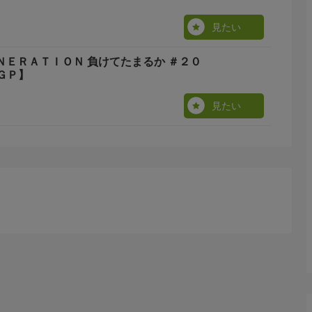
見たい
ＥＮＥＲＡＴＩＯＮ 負けてたまるか ＃２０
ＧＰ】
見たい