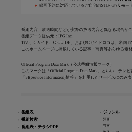
録画予約に対応しているご自宅のSTBへの
リモー
番組内容、放送時間などが実際の放送内容と異なる場合が
番組データ提供元：IPG Inc.
TiVo、Gガイド、G-GUIDE、およびGガイドロゴは、米国T
このホームページに掲載している記事・写真等あらゆる素
Official Program Data Mark（公式番組情報マーク）
このマークは「Official Program Data Mark」といい
「SI(Service Information)情報」を利用したサービ
番組表
ジャンル
番組検索
洋画
邦画
番組表・チラシPDF