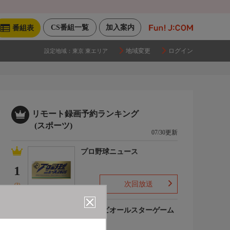
CS番組一覧
加入案内
番組表
地域変更
ログイン
設定地域：
東京 東エリア
リモート録画予約ランキング
(スポーツ)
07/30更新
プロ野球ニュース
1
次回放送
(3)
マイナビオールスターゲーム
2026
2