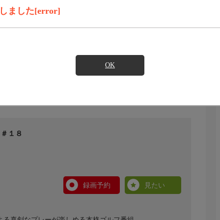
した[error]
OK
 ＃１８
録画予約
見たい
による真剣なプレーが楽しめる本格ゴルフ番組。