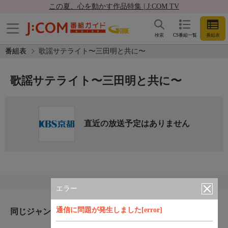
この夏、心を動かす作品特集 | J:COM TV
検索
CS番組一覧
番組表
番組表
歌謡サテライト〜三田明と共に〜
歌謡サテライト〜三田明と共に〜
直近の放送予定はありません
エラー
通信に問題が発生しました[error]
同じジャンルのおすすめ番組