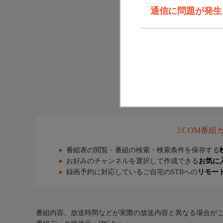
通信に問題が発生しま
J:COM番
番組表の閲覧・番組の検索・検索条件を保存する
お好みのチャンネルを選択して作成できる
お気に
録画予約に対応しているご自宅のSTBへの
リモー
番組内容、放送時間などが実際の放送内容と異なる場合が