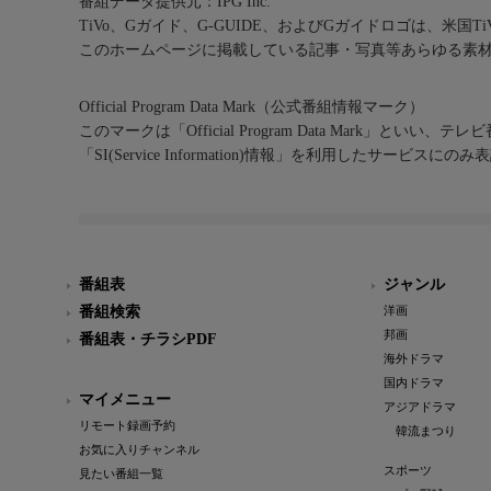
番組データ提供元：IPG Inc.
TiVo、Gガイド、G-GUIDE、およびGガイドロゴは、米国T
このホームページに掲載している記事・写真等あらゆる素
Official Program Data Mark（公式番組情報マーク）
このマークは「Official Program Data Mark」といい
「SI(Service Information)情報」を利用したサービ
番組表
ジャンル
番組検索
洋画
邦画
番組表・チラシPDF
海外ドラマ
国内ドラマ
マイメニュー
アジアドラマ
リモート録画予約
韓流まつり
お気に入りチャンネル
スポーツ
見たい番組一覧