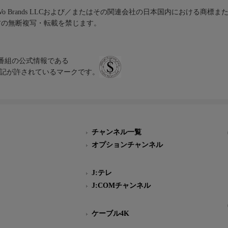
iVo Brands LLCおよび／またはその関連会社の日本国内における商標
材の無断複写・転載を禁じます。
、テレビ番組の公式情報である
スにのみ表記が許されているマークです。
チャンネル一覧
オプションチャンネル
J:テレ
J:COMチャンネル
ケーブル4K