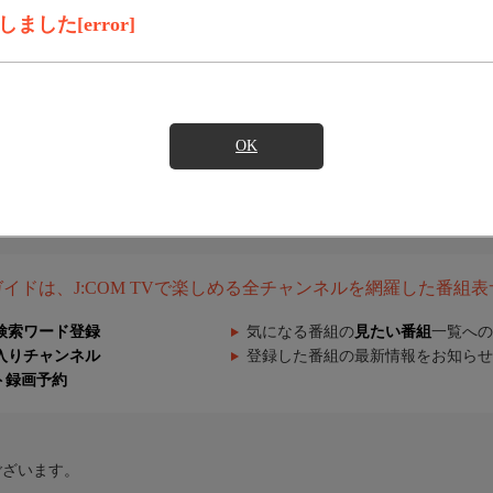
した[error]
OK
組ガイドは、J:COM TVで楽しめる全チャンネルを網羅した番組
検索ワード登録
気になる番組の
見たい番組
一覧への
入りチャンネル
登録した番組の最新情報をお知らせ
ト録画予約
ございます。