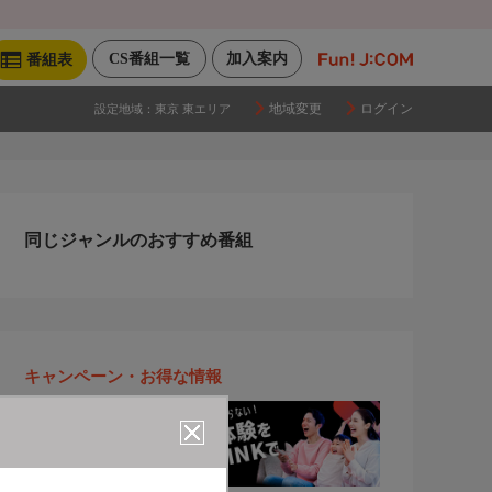
CS番組一覧
加入案内
番組表
地域変更
ログイン
設定地域：
東京 東エリア
同じジャンルのおすすめ番組
キャンペーン・お得な情報