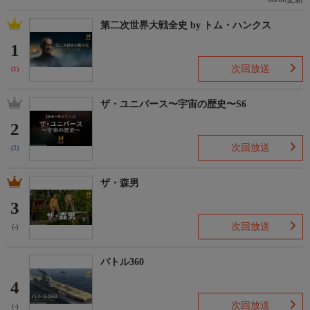
第二次世界大戦全史 by トム・ハンクス
1
次回放送
(1)
ザ・ユニバース〜宇宙の歴史〜S6
2
次回放送
(2)
ザ・森男
3
次回放送
(-)
バトル360
4
次回放送
(-)