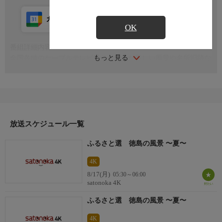
カレンダー登録
アプリ視聴
放送前
OK
番組詳細内容
もっと見る
全国各地のケーブルテレビ局から届いた美しい風景や名所旧跡な
どの映像を、心地よい自然の音やBGMにのせてお届けします
放送スケジュール一覧
ふるさと選 徳島の風景 〜夏〜
4K
8/17(月)
05:30～06:00
satonoka 4K
ふるさと選 徳島の風景 〜夏〜
4K