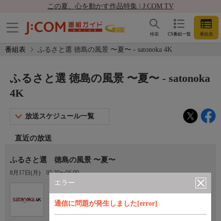
この夏、心を動かす作品特集 | J:COM TV
検索
CS番組一覧
番組表
番組表
ふるさと選 徳島の風景 〜夏〜 - satonoka 4K
ふるさと選 徳島の風景 〜夏〜 - satonoka
4K
放送スケジュール一覧
直近の放送
ふるさと選 徳島の風景 〜夏〜
8月17日(月)
05:30〜06:00
エラー
Ch.420
satonoka 4K
通信に問題が発生しました[error]