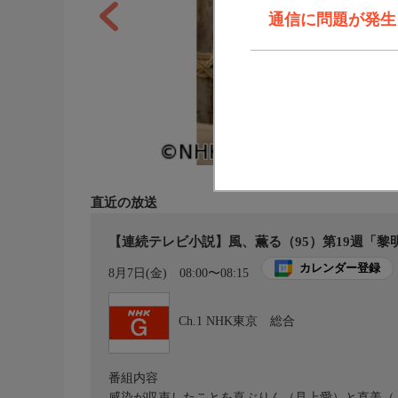
通信に問題が発生しま
直近の放送
【連続テレビ小説】風、薫る（95）第19週「黎明
カレンダー登録
8月7日(金)
08:00〜08:15
Ch.1
NHK東京 総合
番組内容
感染が収束したことを喜ぶりん（見上愛）と直美（