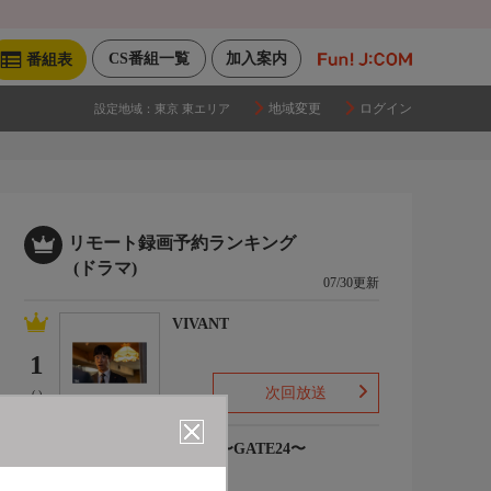
CS番組一覧
加入案内
番組表
地域変更
ログイン
設定地域：
東京 東エリア
リモート録画予約ランキング
(ドラマ)
07/30更新
VIVANT
1
次回放送
(-)
大空港〜GATE24〜
2