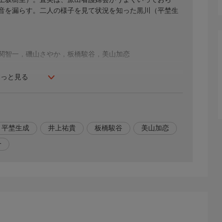
音を漏らす。二人の様子を見て状況を知った黒川（平埜生
関智一，磯山さやか，板橋駿谷，美山加恋
もっと見る
平埜生成
井上祐貴
板橋駿谷
美山加恋
一