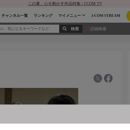
この夏、心を動かす作品特集 | J:COM TV
チャンネル一覧
ランキング
マイメニュー
J:COM STREAM
詳細検索