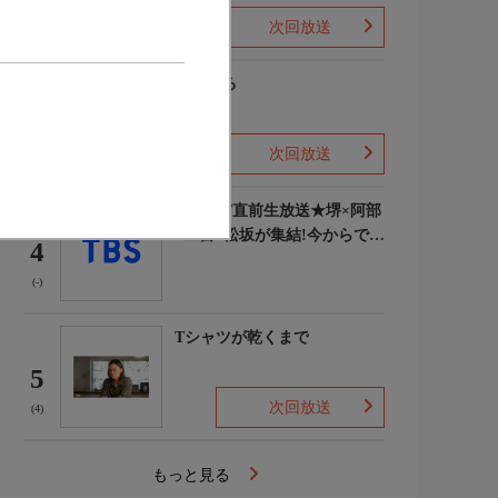
次回放送
(-)
風、薫る
3
次回放送
(3)
VIVANT直前生放送★堺×阿部
×二宮×松坂が集結!今からでも
4
間に合うSPダイジェスト
(-)
Tシャツが乾くまで
5
次回放送
(4)
もっと見る