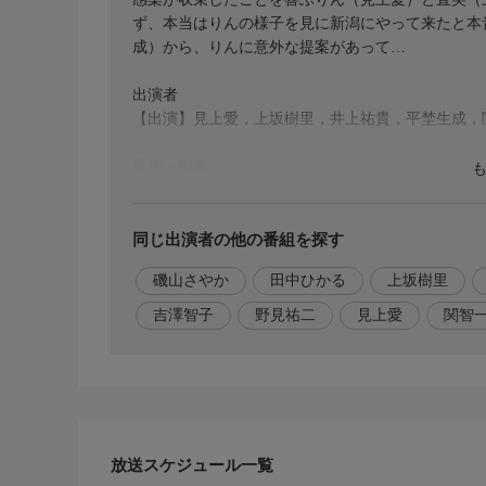
ず、本当はりんの様子を見に新潟にやって来たと本
成）から、りんに意外な提案があって…
出演者
【出演】見上愛，上坂樹里，井上祐貴，平埜生成，
原作・脚本
【脚本】吉澤智子，【原案】田中ひかる
音楽
同じ出演者の他の番組を探す
【音楽】野見祐二
磯山さやか
田中ひかる
上坂樹里
吉澤智子
野見祐二
見上愛
関智
放送スケジュール一覧