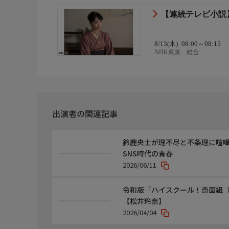
【連続テレビ小説】
8/13(木)
08:00～08:15
NHK東京 総合
出演者の関連記事
鈴鹿央士が理不尽と不条理に喧嘩で
SNS時代の青春
2026/06/11
令和版「ハイスクール！奇面組（
【松井玲奈】
2026/04/04