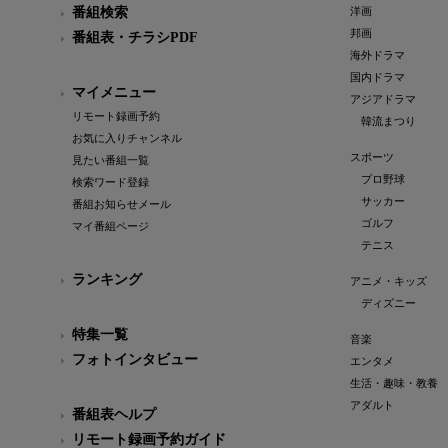
番組検索
洋画
邦画
番組表・チラシPDF
海外ドラマ
国内ドラマ
マイメニュー
アジアドラマ
リモート録画予約
韓流まつり
お気に入りチャンネル
スポーツ
見たい番組一覧
プロ野球
検索ワード登録
サッカー
番組お知らせメール
ゴルフ
マイ番組ページ
テニス
ランキング
アニメ・キッズ
ディズニー
特集一覧
音楽
フォトインタビュー
エンタメ
生活・趣味・教養
アダルト
番組表ヘルプ
リモート録画予約ガイド