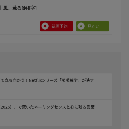
風、薫る[解][字]
録画予約
見たい
立ち向かう！Netflixシリーズ「喧嘩独学」が映す
2026）」で驚いたネーミングセンスと心に残る言葉