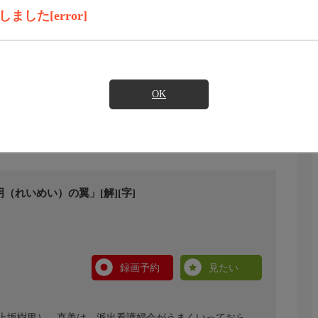
した[error]
OK
（れいめい）の翼」[解][字]
録画予約
見たい
上坂樹里）。直美は、派出看護婦会がうまくいっておら