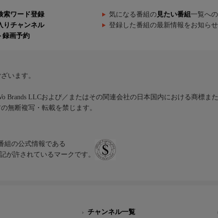
検索ワード登録
気になる番組の
見たい番組
一覧への
入りチャンネル
登録した番組の最新情報をお知らせ
ト録画予約
ございます。
iVo Brands LLCおよび／またはその関連会社の日本国内における商標
材の無断複写・転載を禁じます。
、テレビ番組の公式情報である
スにのみ表記が許されているマークです。
チャンネル一覧