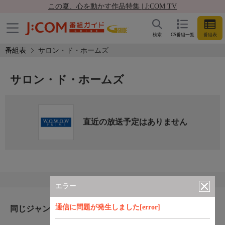
この夏、心を動かす作品特集 | J:COM TV
検索
CS番組一覧
番組表
番組表
サロン・ド・ホームズ
サロン・ド・ホームズ
直近の放送予定はありません
エラー
通信に問題が発生しました[error]
同じジャンルのおすすめ番組