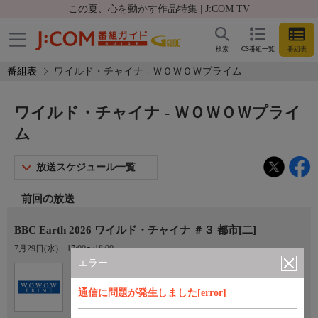
この夏、心を動かす作品特集 | J:COM TV
検索
CS番組一覧
番組表
番組表
ワイルド・チャイナ - ＷＯＷＯＷプライム
ワイルド・チャイナ - ＷＯＷＯＷプライ
ム
放送スケジュール一覧
前回の放送
BBC Earth 2026 ワイルド・チャイナ ＃３ 都市[二]
7月29日(水)
17:00〜18:00
エラー
Ch.191
オプション
ＷＯＷＯＷプライム
通信に問題が発生しました[error]