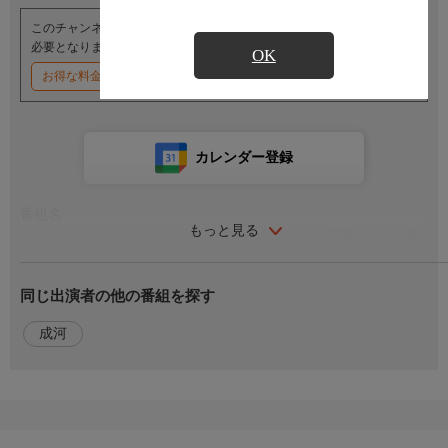
このチャンネルのご視聴には、オプションチャンネル(有料)のご契約が
必要となります。
OK
お得な料金割引キャンペーン実施中
カレンダー登録
番組名
もっと見る
BBC Earth 2026 ワイルド・チャイナ〜命あふれる広東〜 ＃３ 都
市
同じ出演者の他の番組を探す
番組内容
中国有数の大都市が集中する広東省。さまざまな花々の咲く公園
成河
には花粉媒介者として多くの昆虫たちが訪れ、太古から生きるチ
ュウゴクワニトカゲは、郊外の丘陵地に残された野生の環境で命
をつないでいる。学校では子どもたちが、適切な距離を保ちなが
らヘビについて学び、生物多様性を守る大切さを理解していく。
この都会のジャングルで野生生物は人々と共存しながら、たくま