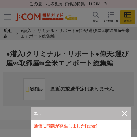
この夏、心を動かす作品特集 | J:COM TV
検索
CS番組一覧
番組表
番組
●潜入!クリミナル・リポート●仰天!運び屋vs取締屋in全米
表
エアポート総集編
●潜入!クリミナル・リポート●仰天!運び
屋vs取締屋in全米エアポート総集編
直近の放送予定はありません
エラー
通信に問題が発生しました[error]