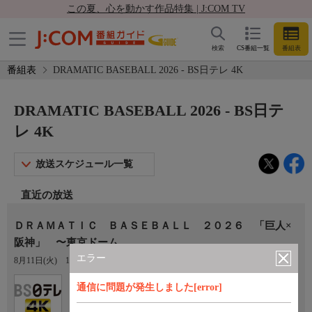
この夏、心を動かす作品特集 | J:COM TV
検索
CS番組一覧
番組表
番組表
DRAMATIC BASEBALL 2026 - BS日テレ 4K
DRAMATIC BASEBALL 2026 - BS日テ
レ 4K
放送スケジュール一覧
直近の放送
ＤＲＡＭＡＴＩＣ ＢＡＳＥＢＡＬＬ ２０２６ 「巨人×
阪神」 〜東京ドーム
エラー
8月11日(火)
14:00〜16:54
Ch.141
通信に問題が発生しました[error]
BS日テレ 4K