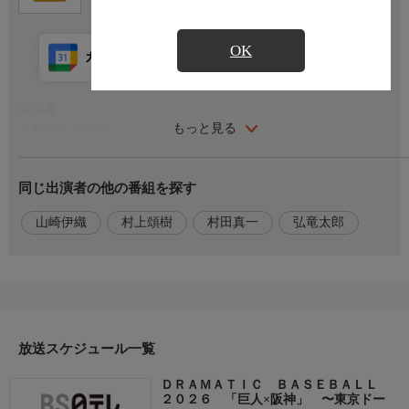
OK
カレンダー登録
アプリ視聴
放送前
出演者
もっと見る
【解説】村田真一
【実況】弘竜太郎
同じ出演者の他の番組を探す
ホームページ
https://www.bs4.jp/baseball/
山崎伊織
村上頌樹
村田真一
弘竜太郎
おことわり
この番組はハイビジョンから４Ｋにアップコンバートした番組で
す。
放送スケジュール一覧
ＤＲＡＭＡＴＩＣ ＢＡＳＥＢＡＬＬ
２０２６ 「巨人×阪神」 〜東京ドー