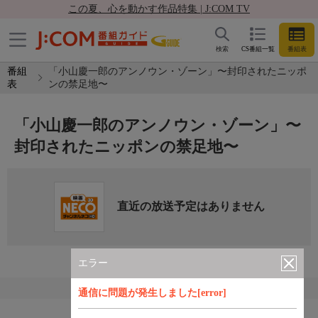
この夏、心を動かす作品特集 | J:COM TV
検索
CS番組一覧
番組表
番組
「小山慶一郎のアンノウン・ゾーン」〜封印されたニッポ
表
ンの禁足地〜
「小山慶一郎のアンノウン・ゾーン」〜
封印されたニッポンの禁足地〜
直近の放送予定はありません
エラー
通信に問題が発生しました[error]