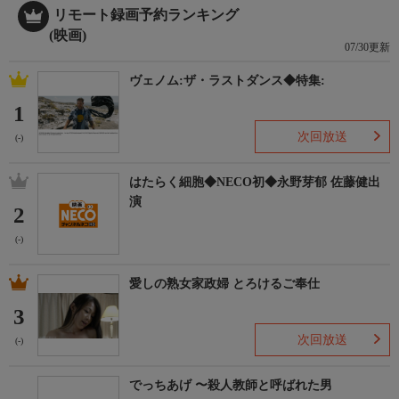
リモート録画予約ランキング
(映画)
07/30更新
ヴェノム:ザ・ラストダンス◆特集:
1
次回放送
(-)
はたらく細胞◆NECO初◆永野芽郁 佐藤健出
演
2
(-)
愛しの熟女家政婦 とろけるご奉仕
3
次回放送
(-)
でっちあげ 〜殺人教師と呼ばれた男