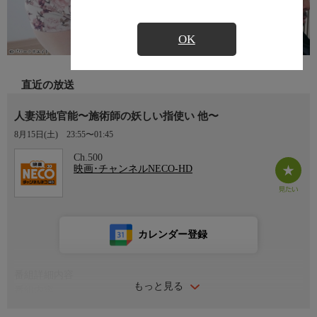
OK
直近の放送
人妻湿地官能〜施術師の妖しい指使い 他〜
8月15日(土)
23:55〜01:45
Ch.500
映画･チャンネルNECO-HD
カレンダー登録
番組詳細内容
もっと見る
番組内容
出演：三浦恵理子 翔田千里 明里ともか 神波多一花