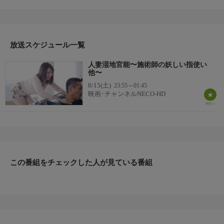
青年の部屋に匿って欲しいと突然転がり込んできた隣の人妻・恵
理子。一晩泊める事のお礼にと、憧れていた美人妻が唇を重ね、
舌を絡めてきた。そして自らの巨乳に青年の手を寄せて…。
（『迎え入れる熟女妻』）
放送スケジュール一覧
人妻湿地官能〜施術師の妖しい指使い
他〜
8/15(土)
23:55～01:45
映画･チャンネルNECO-HD
この番組をチェックした人が見ている番組