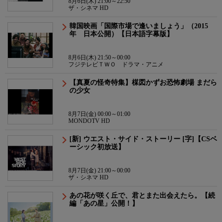
8月6日(木) 21:00～22:50
ザ・シネマ HD
韓国映画「国際市場で逢いましょう」（2015
年 日本公開）【日本語字幕版】
8月6日(木) 21:50～00:00
フジテレビＴＷＯ ドラマ・アニメ
【真夏の怪奇特集】楳図かずお恐怖劇場 まだら
の少女
8月7日(金) 00:00～01:00
MONDOTV HD
[新] ウエスト・サイド・ストーリー [字]【CSベ
ーシック初放送】
8月7日(金) 21:00～00:00
ザ・シネマ HD
あの花が咲く丘で、君とまた出会えたら。【続
編「あの星」公開！】