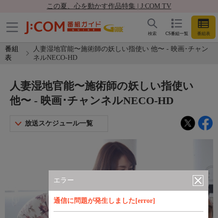
この夏、心を動かす作品特集 | J:COM TV
検索
CS番組一覧
番組表
番組
人妻湿地官能〜施術師の妖しい指使い 他〜 - 映画･チャン
表
ネルNECO-HD
人妻湿地官能〜施術師の妖しい指使い
他〜 - 映画･チャンネルNECO-HD
放送スケジュール一覧
エラー
通信に問題が発生しました[error]