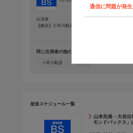
Ch.102
ＮＨＫ ＢＳ
通信に問題が発生しま
出演者
【解説】小早川毅彦,【アナウンサー】内山俊哉
同じ出演者の他の番組を探す
小早川毅彦
内山俊哉
放送スケジュール一覧
山本先発・大谷出場
モンドバックス」[二