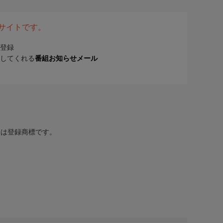
表サイトです。
登録
してくれる
番組お知らせメール
または登録商標です。