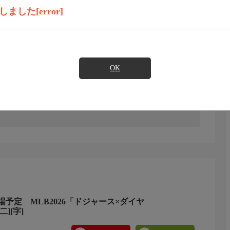
録画予約
見たい
した[error]
OK
予定 MLB2026「ドジャース×ダイヤ
][字]