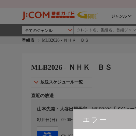
ジャンル
番組表
MLB2026 - ＮＨＫ ＢＳ
MLB2026 - ＮＨＫ ＢＳ
放送スケジュール一覧
直近の放送
山本先発・大谷出場予定 MLB2026「ドジャース
エラー
カレンダー登録
8月9日(日)
09:00〜09:30