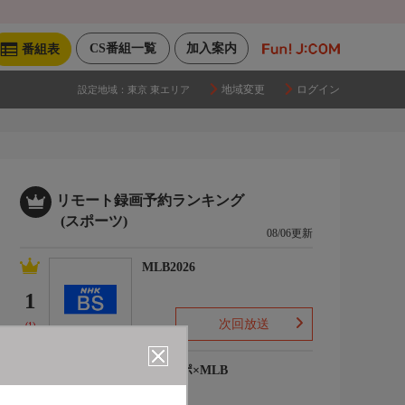
CS番組一覧
加入案内
番組表
地域変更
ログイン
設定地域：
東京 東エリア
リモート録画予約ランキング
(スポーツ)
08/06更新
MLB2026
1
次回放送
(1)
ワースポ×MLB
2