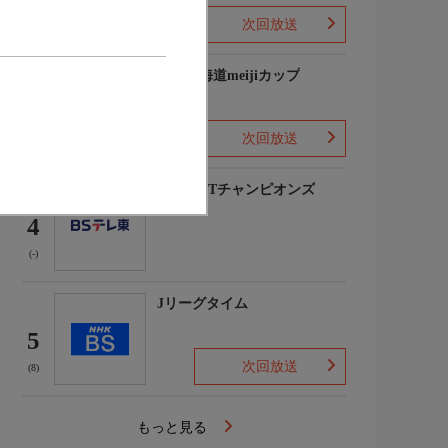
次回放送
(3)
2026北海道meijiカップ
3
次回放送
(-)
卓球WTTチャンピオンズ
4
(-)
Jリーグタイム
5
次回放送
(8)
もっと見る