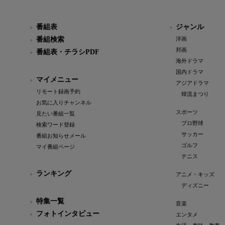
番組表
ジャンル
番組検索
洋画
邦画
番組表・チラシPDF
海外ドラマ
国内ドラマ
マイメニュー
アジアドラマ
リモート録画予約
韓流まつり
お気に入りチャンネル
スポーツ
見たい番組一覧
プロ野球
検索ワード登録
サッカー
番組お知らせメール
ゴルフ
マイ番組ページ
テニス
ランキング
アニメ・キッズ
ディズニー
特集一覧
音楽
フォトインタビュー
エンタメ