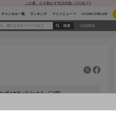
この夏、心を動かす作品特集 | J:COM TV
チャンネル一覧
ランキング
マイメニュー
J:COM STREAM
詳細検索
×ダイヤモンドバックス」[二][字]