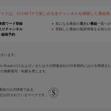
組ガイドは、J:COM TVで楽しめる全チャンネルを網羅した番組
検索ワード登録
気になる番組の
見たい番組
一覧への
入りチャンネル
登録した番組の最新情報をお知らせ
ト録画予約
ございます。
iVo Brands LLCおよび／またはその関連会社の日本国内における商標
材の無断複写・転載を禁じます。
、テレビ番組の公式情報である
スにのみ表記が許されているマークです。