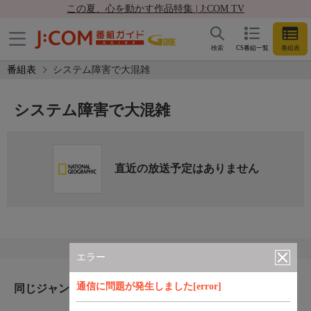
この夏、心を動かす作品特集 | J:COM TV
検索
CS番組一覧
番組表
番組表
システム障害で大混雑
システム障害で大混雑
直近の放送予定はありません
エラー
通信に問題が発生しました[error]
同じジャンルのおすすめ番組