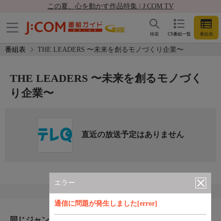
この夏、心を動かす作品特集 | J:COM TV
検索
CS番組一覧
番組表
番組表
THE LEADERS 〜未来を創るモノづくり企業〜
THE LEADERS 〜未来を創るモノづく
り企業〜
直近の放送予定はありません
エラー
通信に問題が発生しました[error]
同じジャンルのおすすめ番組