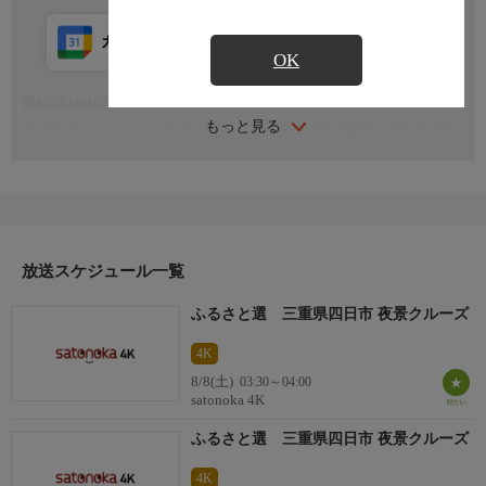
カレンダー登録
アプリ視聴
放送前
OK
番組詳細内容
もっと見る
全国各地のケーブルテレビ局から届いた美しい風景や名所旧跡な
どの映像を、心地よい自然の音やBGMにのせてお届けします
放送スケジュール一覧
ふるさと選 三重県四日市 夜景クルーズ
4K
8/8(土)
03:30～04:00
satonoka 4K
ふるさと選 三重県四日市 夜景クルーズ
4K