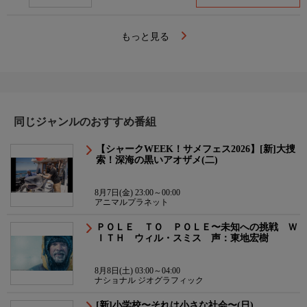
もっと見る
同じジャンルのおすすめ番組
【シャークWEEK！サメフェス2026】[新]大捜
索！深海の黒いアオザメ(二)
8月7日(金) 23:00～00:00
アニマルプラネット
ＰＯＬＥ ＴＯ ＰＯＬＥ〜未知への挑戦 Ｗ
ＩＴＨ ウィル・スミス 声：東地宏樹
8月8日(土) 03:00～04:00
ナショナル ジオグラフィック
[新]小学校〜それは小さな社会〜(日)