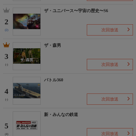
ザ・ユニバース〜宇宙の歴史〜S6
2
次回放送
(2)
ザ・森男
3
次回放送
(-)
バトル360
4
次回放送
(-)
新・みんなの鉄道
5
次回放送
(4)