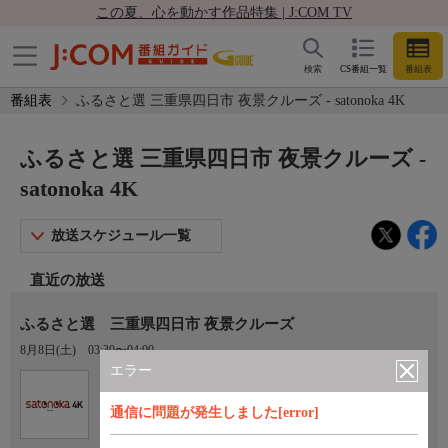
この夏、心を動かす作品特集 | J:COM TV
検索
CS番組一覧
番組表
番組表
ふるさと選 三重県四日市 夜景クルーズ - satonoka 4K
ふるさと選 三重県四日市 夜景クルーズ -
satonoka 4K
放送スケジュール一覧
直近の放送
ふるさと選 三重県四日市 夜景クルーズ
8月8日(土)
03:30〜04:00
エラー
Ch.420
satonoka 4K
通信に問題が発生しました[error]