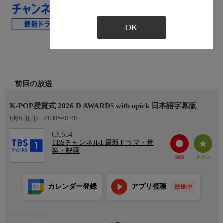
OK
前回の放送
K-POP授賞式 2026 D AWARDS with upick 日本語字幕版
8月9日(日)
21:30〜01:40
Ch.554
TBSチャンネル1 最新ドラマ・音
楽・映画
カレンダー登録
アプリ視聴
放送中
番組詳細内容