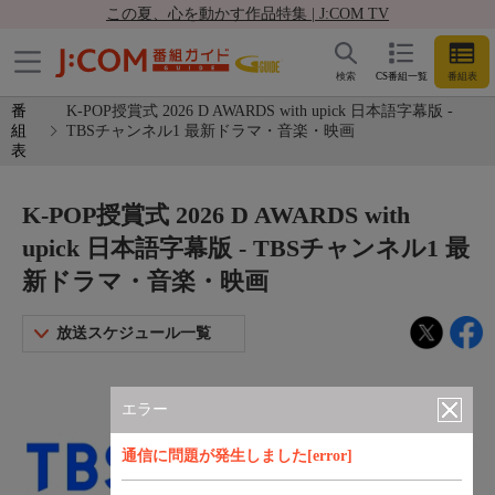
この夏、心を動かす作品特集 | J:COM TV
検索
CS番組一覧
番組表
番
K-POP授賞式 2026 D AWARDS with upick 日本語字幕版 -
組
TBSチャンネル1 最新ドラマ・音楽・映画
表
K-POP授賞式 2026 D AWARDS with
upick 日本語字幕版 - TBSチャンネル1 最
新ドラマ・音楽・映画
放送スケジュール一覧
エラー
通信に問題が発生しました[error]