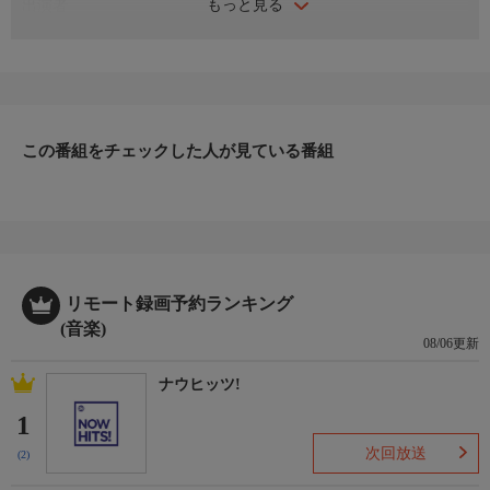
もっと見る
出演者
82MAJOR、AHOF、AxMxP、BOYNEXTDOOR、ENHYPEN、
FIFTY FIFTY、Hi-Fi Un!corn、izna、KickFlip、NCT WISH、
NEXZ、P1Harmony、QWER、xikers、ZEROBASEONE、チェ・
リブ 【MC】JAEHYUN(BOYNEXTDOOR)、イ・ジョンウォン、
シン・イェウン
番組内容
この番組をチェックした人が見ている番組
ENHYPEN、BOYNEXTDOOR、NCT WISH、ZEROBASEONEほ
か世界的人気アーティストが多数出演！『K-POP授賞式 2026 D
AWARDS with upick』の模様を日本語字幕付きでお届け！各アー
ティストの想いが込められたスピーチと、ここでしか見られない
スペシャルステージ。会場の熱気をそのままに、ぜひテレビの前
の特等席でお楽しみいただきたい。
リモート録画予約ランキング
(音楽)
08/06更新
ナウヒッツ!
1
次回放送
(2)