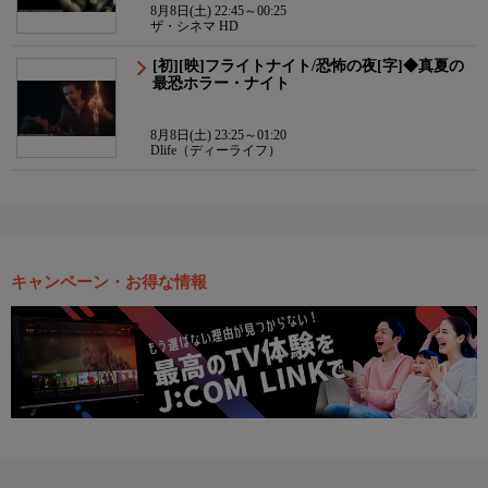
8月8日(土) 22:45～00:25
ザ・シネマ HD
[初][映]フライトナイト/恐怖の夜[字]◆真夏の
最恐ホラー・ナイト
8月8日(土) 23:25～01:20
Dlife（ディーライフ）
キャンペーン・お得な情報