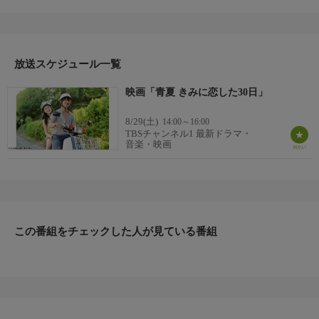
夢、秋田汐梨、志村玲於、霧島れいか、南出凌嘉、白川和子、橋
本じゅん ほか
番組内容
葵わかな＆佐野勇斗のW主演で、主題歌・挿入歌をMrs. GREEN
APPLEが書き下ろした。夏休みの間、田舎で過ごすことになった
放送スケジュール一覧
都会育ちの女子高生・理緒と、地元のクール系イケメン男子高
映画「青夏 きみに恋した30日」
生・吟蔵の“夏限定の恋”を描いたラブストーリーが展開する。朝
ドラヒロインを務めた直後の葵わかなが好演し、M!LKのメンバ
8/29(土)
14:00～16:00
ーとしても活躍する佐野勇斗は、本作が映画初主演作となった。
TBSチャンネル1 最新ドラマ・
原作・脚本
音楽・映画
【原作】南波あつこ「青夏 Ao-Natsu」（講談社「別冊フレンド」
刊）【脚本】持地佑季子
制作
2018
音楽
この番組をチェックした人が見ている番組
「青と夏」（ユニバーサルミュージック／EMI Records）／Mrs.
GREEN APPLE
ディレクター
古澤健