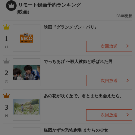
リモート録画予約ランキング
(映画)
08/06更新
映画『グランメゾン・パリ』
1
次回放送
(-)
でっちあげ 〜殺人教師と呼ばれた男
2
次回放送
(4)
あの花が咲く丘で、君とまた出会えたら。
3
次回放送
(-)
楳図かずお恐怖劇場 まだらの少女