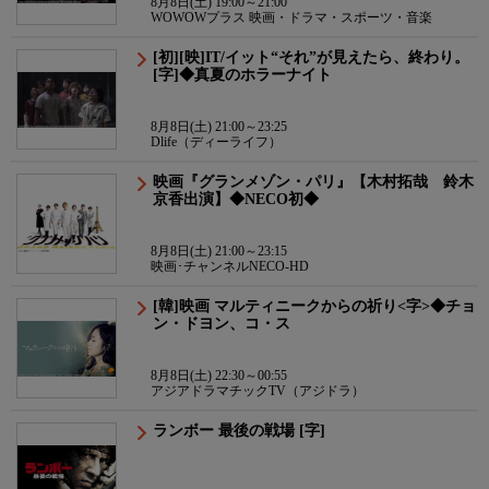
8月8日(土) 19:00～21:00
WOWOWプラス 映画・ドラマ・スポーツ・音楽
[初][映]IT/イット“それ”が見えたら、終わり。
[字]◆真夏のホラーナイト
8月8日(土) 21:00～23:25
Dlife（ディーライフ）
映画『グランメゾン・パリ』【木村拓哉 鈴木
京香出演】◆NECO初◆
8月8日(土) 21:00～23:15
映画･チャンネルNECO-HD
[韓]映画 マルティニークからの祈り<字>◆チョ
ン・ドヨン、コ・ス
8月8日(土) 22:30～00:55
アジアドラマチックTV（アジドラ）
ランボー 最後の戦場 [字]