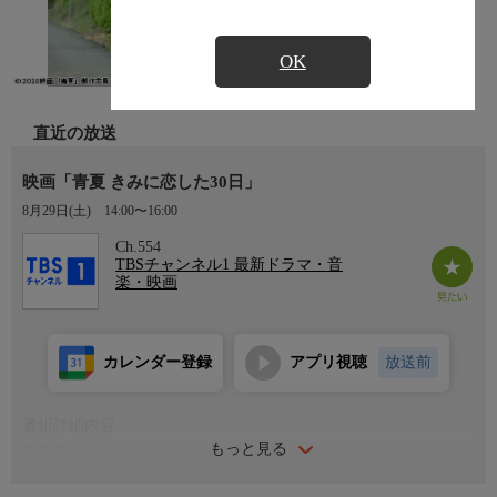
OK
直近の放送
映画「青夏 きみに恋した30日」
8月29日(土)
14:00〜16:00
Ch.554
TBSチャンネル1 最新ドラマ・音
楽・映画
カレンダー登録
アプリ視聴
放送前
番組詳細内容
もっと見る
出演者
葵わかな、佐野勇斗、古畑星夏、岐洲匠、久間田琳加、水石亜飛