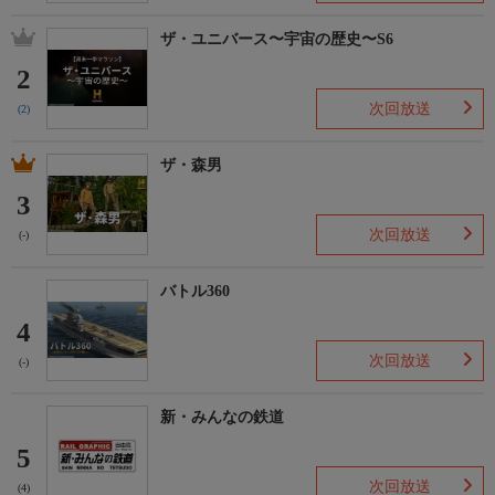
ザ・ユニバース〜宇宙の歴史〜S6
2
次回放送
(2)
ザ・森男
3
次回放送
(-)
バトル360
4
次回放送
(-)
新・みんなの鉄道
5
次回放送
(4)