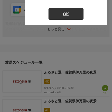
カレンダー登録
アプリ視聴
放送前
OK
番組詳細内容
もっと見る
全国各地のケーブルテレビ局から届いた美しい風景や名所旧跡な
どの映像を、心地よい自然の音やBGMにのせてお届けします
放送スケジュール一覧
ふるさと選 佐賀県伊万里の夜景
4K
8/13(木)
05:00～05:30
satonoka 4K
ふるさと選 佐賀県伊万里の夜景
4K