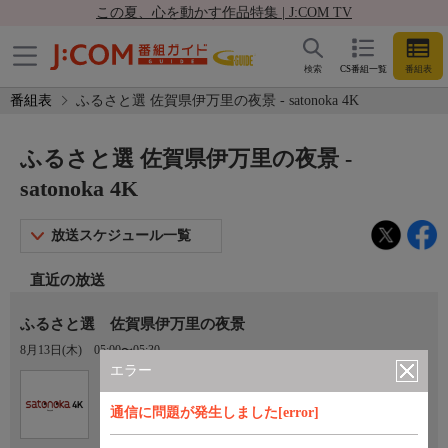
この夏、心を動かす作品特集 | J:COM TV
検索
CS番組一覧
番組表
番組表
ふるさと選 佐賀県伊万里の夜景 - satonoka 4K
ふるさと選 佐賀県伊万里の夜景 -
satonoka 4K
放送スケジュール一覧
直近の放送
ふるさと選 佐賀県伊万里の夜景
8月13日(木)
05:00〜05:30
エラー
Ch.420
satonoka 4K
通信に問題が発生しました[error]