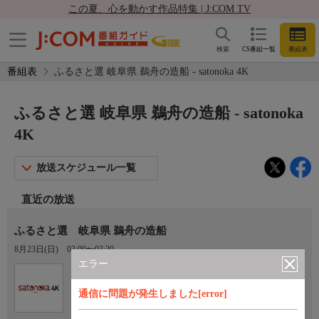
この夏、心を動かす作品特集 | J:COM TV
検索
CS番組一覧
番組表
番組表
ふるさと選 岐阜県 鵜舟の造船 - satonoka 4K
ふるさと選 岐阜県 鵜舟の造船 - satonoka
4K
放送スケジュール一覧
直近の放送
ふるさと選 岐阜県 鵜舟の造船
8月23日(日)
03:00〜03:30
エラー
Ch.420
satonoka 4K
通信に問題が発生しました[error]