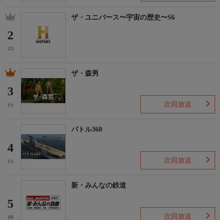
ザ・ユニバース〜宇宙の歴史〜S6
2
(2)
ザ・森男
3
次回放送
(-)
バトル360
4
次回放送
(-)
新・みんなの鉄道
5
次回放送
(4)