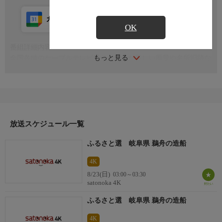
カレンダー登録
アプリ視聴
放送前
OK
番組詳細内容
もっと見る
全国各地のケーブルテレビ局から届いた美しい風景や名所旧跡な
どの映像を、心地よい自然の音やBGMにのせてお届けします
放送スケジュール一覧
ふるさと選 岐阜県 鵜舟の造船
4K
8/23(日)
03:00～03:30
satonoka 4K
ふるさと選 岐阜県 鵜舟の造船
4K