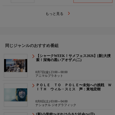
もっと見る
同じジャンルのおすすめ番組
【シャークWEEK！サメフェス2026】[新]大捜
索！深海の黒いアオザメ(二)
8月7日(金) 23:00～00:00
アニマルプラネット
ＰＯＬＥ ＴＯ ＰＯＬＥ〜未知への挑戦 Ｗ
ＩＴＨ ウィル・スミス 声：東地宏樹
8月8日(土) 03:00～04:00
ナショナル ジオグラフィック
[新]小学校〜それは小さな社会〜(日)