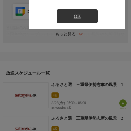
カレンダー登録
アプリ視聴
放送前
OK
番組詳細内容
もっと見る
全国各地のケーブルテレビ局から届いた美しい風景や名所旧跡な
どの映像を、心地よい自然の音やBGMにのせてお届けします
放送スケジュール一覧
ふるさと選 三重県伊勢志摩の風景 1
4K
8/28(金)
05:30～06:00
satonoka 4K
ふるさと選 三重県伊勢志摩の風景 2
4K