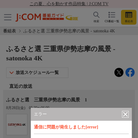
この夏、心を動かす作品特集 | J:COM TV
検索
CS番組一覧
番組表
番組表
ふるさと選 三重県伊勢志摩の風景 - satonoka 4K
ふるさと選 三重県伊勢志摩の風景 -
satonoka 4K
放送スケジュール一覧
直近の放送
ふるさと選 三重県伊勢志摩の風景 1
8月28日(金)
05:30〜06:00
エラー
Ch.420
satonoka 4K
通信に問題が発生しました[error]