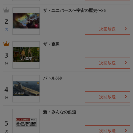
ザ・ユニバース〜宇宙の歴史〜S6
2
次回放送
(2)
ザ・森男
3
次回放送
(-)
バトル360
4
次回放送
(-)
新・みんなの鉄道
5
次回放送
(4)