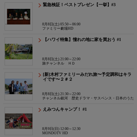
緊急検証！ベストプレゼン【一挙】#3
8月8日(土) 05:50～06:00
ファミリー劇場HD
【ハワイ特集】憧れの地に家を買おう #1
8月8日(土) 21:00～22:00
旅チャンネル ＨＤ
[新]木村ファミリーみだれ旅〜予定調和はキラ
イです〜２＃２
8月8日(土) 21:30～22:00
チャンネル銀河 歴史ドラマ・サスペンス・日本のうた
えみつんキャンプ！ #1
8月9日(日) 12:00～12:30
MONDOTV HD