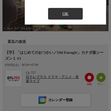
OK
直近の放送
【字】「はじめてのおつかい／Old Enough!」カナダ版シー
ズン１ #3
8月8日(土)
06:30〜07:00
Ch.757
日テレプラス ドラマ・アニメ・音
楽ライブ
カレンダー登録