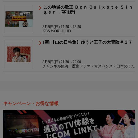
この地域の歌王 Ｄｏｎ Ｑｕｉｘｏｔｅ Ｓｉｎ
ｇｅｒ [字][新]
8月9日(日) 17:50～18:50
KBS WORLD HD
[新]【山の日特集】ゆうと王子の大冒険＃３７
8月9日(日) 21:30～22:00
チャンネル銀河 歴史ドラマ・サスペンス・日本のうた
キャンペーン・お得な情報