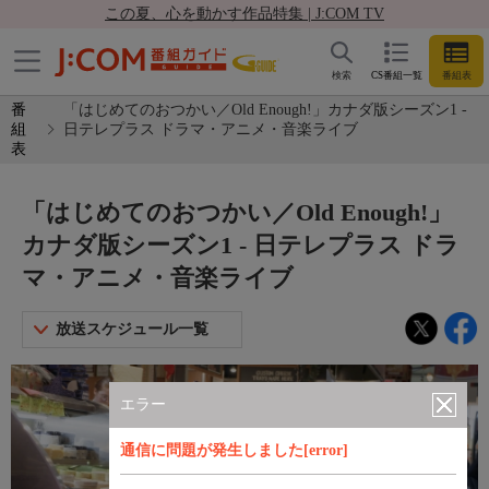
この夏、心を動かす作品特集 | J:COM TV
検索
CS番組一覧
番組表
番
「はじめてのおつかい／Old Enough!」カナダ版シーズン1 -
組
日テレプラス ドラマ・アニメ・音楽ライブ
表
「はじめてのおつかい／Old Enough!」
カナダ版シーズン1 - 日テレプラス ドラ
マ・アニメ・音楽ライブ
放送スケジュール一覧
エラー
通信に問題が発生しました[error]