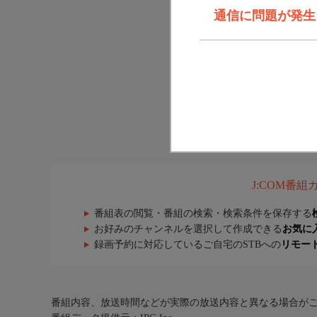
通信に問題が発生しま
J:COM番
番組表の閲覧・番組の検索・検索条件を保存する
お好みのチャンネルを選択して作成できる
お気に
録画予約に対応しているご自宅のSTBへの
リモー
番組内容、放送時間などが実際の放送内容と異なる場合が