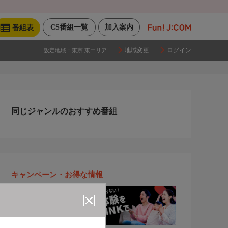
CS番組一覧
加入案内
番組表
地域変更
ログイン
設定地域：
東京 東エリア
同じジャンルのおすすめ番組
キャンペーン・お得な情報