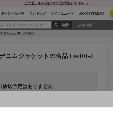
この夏、心を動かす作品特集 | J:COM TV
チャンネル一覧
ランキング
マイメニュー
J:COM STREAM
詳細検索
 Lee101-Jの再生
ムジャケットの名品 Lee101-J
の放送予定はありません