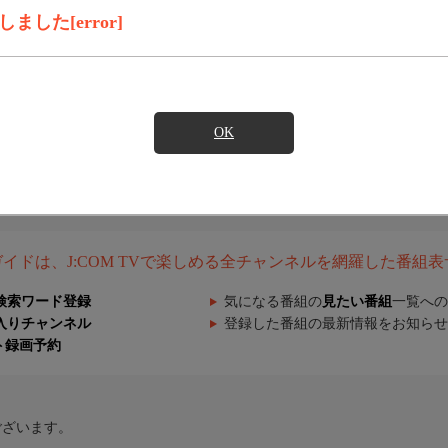
した[error]
OK
組ガイドは、J:COM TVで楽しめる全チャンネルを網羅した番組
検索ワード登録
気になる番組の
見たい番組
一覧への
入りチャンネル
登録した番組の最新情報をお知らせ
ト録画予約
ございます。