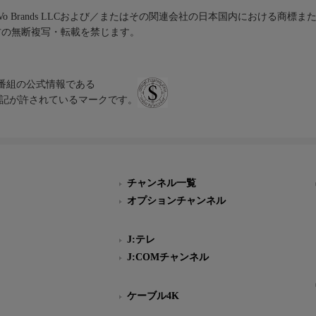
iVo Brands LLCおよび／またはその関連会社の日本国内における商標
材の無断複写・転載を禁じます。
、テレビ番組の公式情報である
スにのみ表記が許されているマークです。
チャンネル一覧
オプションチャンネル
J:テレ
J:COMチャンネル
ケーブル4K