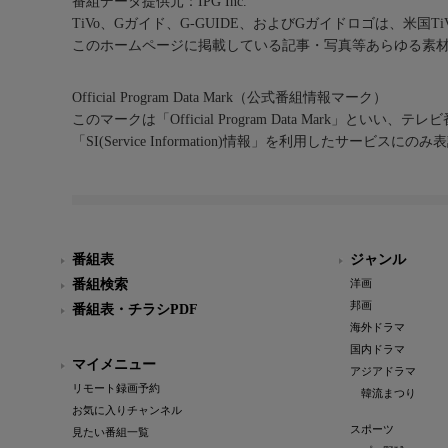
番組データ提供元：IPG Inc.
TiVo、Gガイド、G-GUIDE、およびGガイドロゴは、米国T
このホームページに掲載している記事・写真等あらゆる素
Official Program Data Mark（公式番組情報マーク）
このマークは「Official Program Data Mark」といい
「SI(Service Information)情報」を利用したサービ
番組表
ジャンル
番組検索
洋画
邦画
番組表・チラシPDF
海外ドラマ
国内ドラマ
マイメニュー
アジアドラマ
リモート録画予約
韓流まつり
お気に入りチャンネル
スポーツ
見たい番組一覧