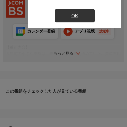
Ch.260
J:COM BS
OK
カレンダー登録
アプリ視聴
放送中
【番組内容】
もっと見る
５年前の小さな決断は、未来を大きく変え始めていた。資産運用
として始めた不動産投資、物価高騰や様々な経済要因の影響で、
物件価値が上昇し利益を確保。生活の安定と資産形成を両立させ
ながら、夫婦の挑戦はこれからも続いていく。
【Ｘ】
https://x.com/BS260_official
この番組をチェックした人が見ている番組