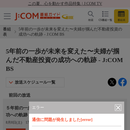
この夏、心を動かす作品特集 | J:COM TV
検索
CS番組一覧
番組表
番組
5年前の一歩が未来を変えた〜夫婦が掴んだ不動産投資の
表
成功への軌跡 - J:COM BS
5年前の一歩が未来を変えた〜夫婦が掴
んだ不動産投資の成功への軌跡 - J:COM
BS
放送スケジュール一覧
前回の放送
エラー
５年前の一歩が未来を変えた〜夫婦が掴んだ不動産投資の成
功への軌跡
通信に問題が発生しました[error]
8月8日(土)
17:30〜18:00