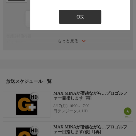
OK
カレンダー登録
番組詳細内容
もっと見る
番組内容
音楽活動をはじめ、ますます多忙を極めるMAX MINAが最近ハ
マっているのがゴルフ。
そんなMINAが「5年後の女子プロゴルフ大会出場」を目指して本
格的なレッスンをスタートさせた！一見無謀にも思えるこの挑戦
だが、プロもびっくりの才能が開花する!?
放送スケジュール一覧
果たしてMINAは、課題をクリアし、プロへの第一歩を踏み出せ
るのか？
MAX MINAが僭越ながら…プロゴルフ
ァー目指します [再]
8/17(月)
16:00～17:00
日テレジータス HD
MAX MINAが僭越ながら…プロゴルフ
ァー目指します(仮) 1[再]