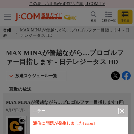
この夏、心を動かす作品特集 | J:COM TV
検索
CS番組一覧
番組表
番組
MAX MINAが僭越ながら…プロゴルファー目指します - 日
表
テレジータス HD
MAX MINAが僭越ながら…プロゴルフ
ァー目指します - 日テレジータス HD
放送スケジュール一覧
直近の放送
MAX MINAが僭越ながら…プロゴルファー目指します [再]
8月17日(月)
16:00〜17:00
エラー
Ch.404
通信に問題が発生しました[error]
日テレジータス HD