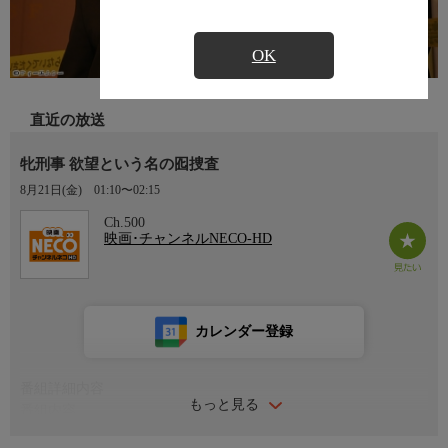
OK
直近の放送
牝刑事 欲望という名の囮捜査
8月21日(金)
01:10〜02:15
Ch.500
映画･チャンネルNECO-HD
カレンダー登録
番組詳細内容
もっと見る
番組内容
監督：石川二郎 出演：相川みなみ 水沢ほたる