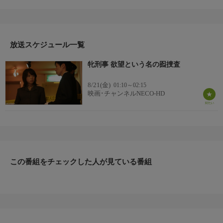
刑事課に配属されて２年目になる川村玲子。自分の肉体を餌にし
た囮捜査にも積極的で、次々と性犯罪者を逮捕する腕利きの女刑
事だが、玲子の上司で、交通課巡査の明美と不倫関係を続けてい
る山本は、男尊女卑の考え方の持ち主で玲子の捜査のやり方に批
放送スケジュール一覧
判的だった。ある日、明美に誘われた合コンで、玲子はケンジと
出会う。
牝刑事 欲望という名の囮捜査
8/21(金)
01:10～02:15
映画･チャンネルNECO-HD
この番組をチェックした人が見ている番組