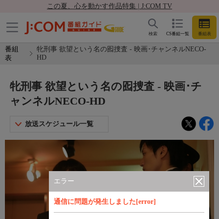
この夏、心を動かす作品特集 | J:COM TV
検索
CS番組一覧
番組表
番組
牝刑事 欲望という名の囮捜査 - 映画･チャンネルNECO-
HD
表
牝刑事 欲望という名の囮捜査 - 映画･チ
ャンネルNECO-HD
放送スケジュール一覧
エラー
通信に問題が発生しました[error]