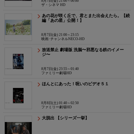
8月7日(金) 21:00～00:00
ザ・シネマ HD
あの花が咲く丘で、君とまた出会えたら。【続
編「あの星」公開！】
8月7日(金) 21:00～23:15
映画･チャンネルNECO-HD
放送禁止 劇場版 洗脳〜邪悪なる鉄のイメー
ジ〜
8月7日(金) 23:55～01:40
ファミリー劇場HD
ほんとにあった！呪いのビデオ５１
8月8日(土) 01:40～02:50
ファミリー劇場HD
大脱出 【シリーズ一挙】