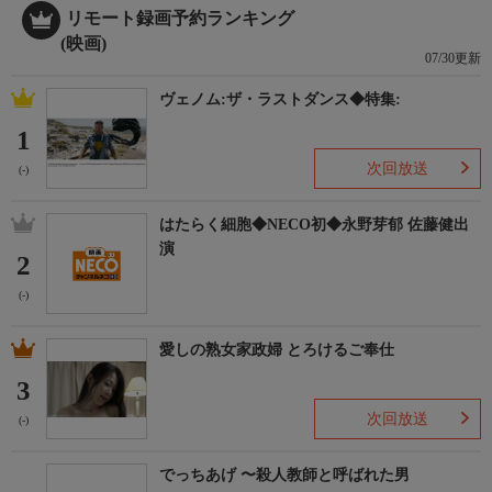
リモート録画予約ランキング
(映画)
07/30更新
ヴェノム:ザ・ラストダンス◆特集:
1
次回放送
(-)
はたらく細胞◆NECO初◆永野芽郁 佐藤健出
演
2
(-)
愛しの熟女家政婦 とろけるご奉仕
3
次回放送
(-)
でっちあげ 〜殺人教師と呼ばれた男