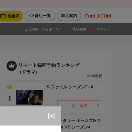
CS番組一覧
加入案内
番組表
地域変更
ログイン
設定地域：
東京 東エリア
リモート録画予約ランキング
(ドラマ)
08/06更新
X-ファイル シーズン7～8
1
次回放送
(-)
エレメンタリー ホームズ&ワ
トソン in NY シーズン4
2