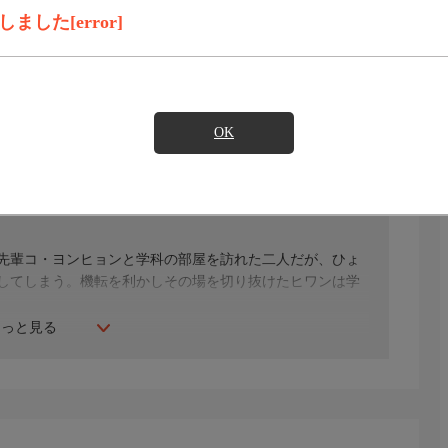
録画予約
見たい
した[error]
)のご契約が必要となります。
OK
・ウリほか
先輩コ・ヨンヒョンと学科の部屋を訪れた二人だが、ひょ
してしまう。機転を利かしその場を切り抜けたヒワンは学
もっと見る