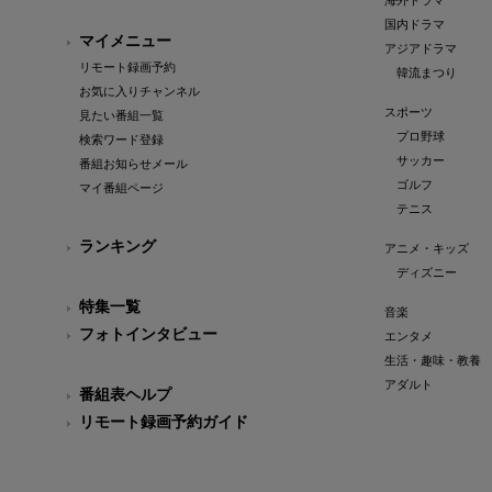
海外ドラマ
国内ドラマ
マイメニュー
アジアドラマ
リモート録画予約
韓流まつり
お気に入りチャンネル
スポーツ
見たい番組一覧
プロ野球
検索ワード登録
サッカー
番組お知らせメール
ゴルフ
マイ番組ページ
テニス
ランキング
アニメ・キッズ
ディズニー
特集一覧
音楽
フォトインタビュー
エンタメ
生活・趣味・教養
アダルト
番組表ヘルプ
リモート録画予約ガイド