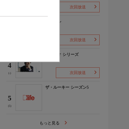
次回放送
(1)
下山メシ
3
次回放送
(-)
ガリレオ シリーズ
4
次回放送
(-)
ザ・ルーキー シーズン5
5
(5)
もっと見る