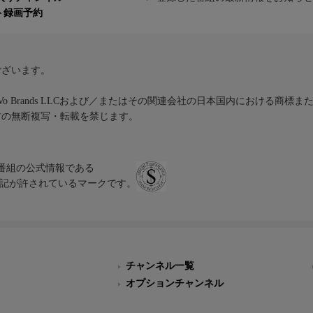
ト録画予約
ございます。
iVo Brands LLCおよび／またはその関連会社の日本国内における商標
材の無断複写・転載を禁じます。
、テレビ番組の公式情報である
スにのみ表記が許されているマークです。
チャンネル一覧
オプションチャンネル