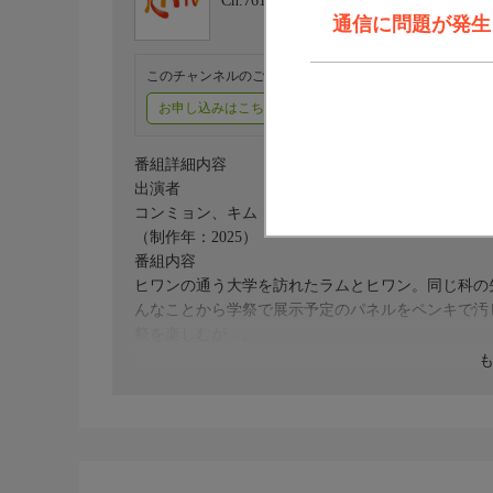
Ch.761
KNTV
通信に問題が発生しま
このチャンネルのご視聴には、オプションチャンネル(有料
お申し込みはこちら
ご利用料金はこちら
番組詳細内容
出演者
コンミョン、キム・ミンハ、チョン・ゴンジュ、オ
（制作年：2025）
番組内容
ヒワンの通う大学を訪れたラムとヒワン。同じ科の
んなことから学祭で展示予定のパネルをペンキで汚
祭を楽しむが…。