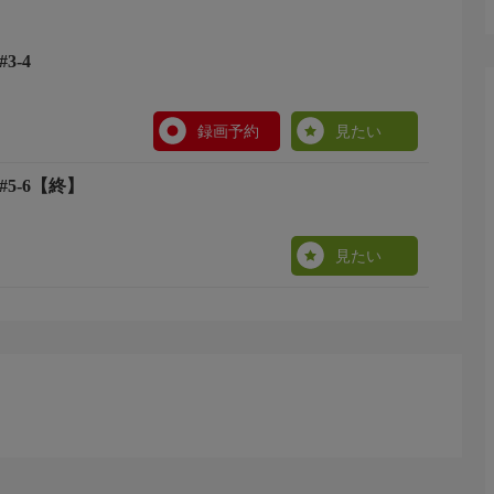
3-4
録画予約
見たい
5-6【終】
見たい