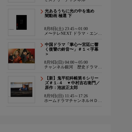
光あるうちに光の中を進め
闇動画 極選 下
8月8日(土) 23:45～01:00
メ〜テレNEXT ドラマ・エンタ
メ・ダンス
中国ドラマ「掌心〜宮廷に響
く復讐の鈴音〜」＃１＜字幕
＞
8月9日(日) 04:00～05:00
チャンネル銀河 歴史ドラマ・
サスペンス・日本のうた
【新】鬼平犯科帳第６シリー
ズ＃１-４ ▼中村吉右衛門／
原作：池波正太郎
8月9日(日) 11:45～17:26
ホームドラマチャンネルＨＤ
韓流・時代劇・国内ドラマ