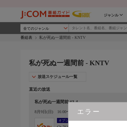
ジャンル
番組表
私が死ぬ一週間前 - KNTV
私が死ぬ一週間前 - KNTV
放送スケジュール一覧
直近の放送
私が死ぬ一週間前 #3-4
エラー
カレンダー登録
8月9日(日)
16:00〜17:40
オプション