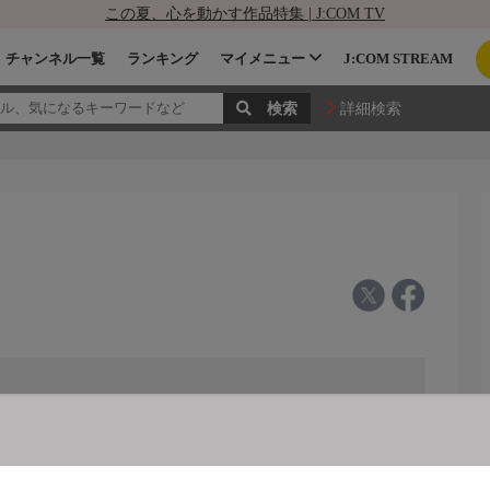
この夏、心を動かす作品特集 | J:COM TV
チャンネル一覧
ランキング
マイメニュー
J:COM STREAM
詳細検索