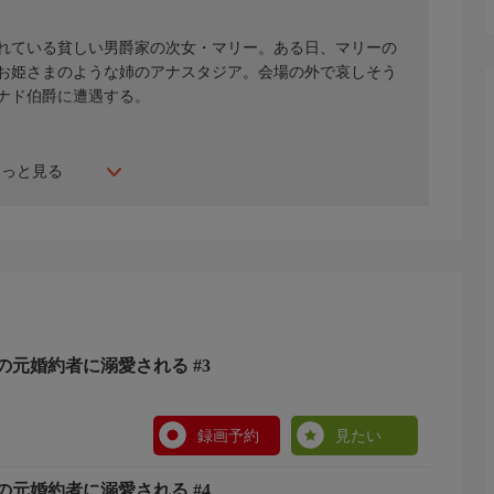
れている貧しい男爵家の次女・マリー。ある日、マリーの
お姫さまのような姉のアナスタジア。会場の外で哀しそう
ナド伯爵に遭遇する。
もっと見る
元婚約者に溺愛される #3
録画予約
見たい
元婚約者に溺愛される #4