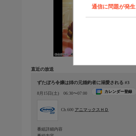
通信に問題が発生しま
直近の放送
ずたぼろ令嬢は姉の元婚約者に溺愛される #3
カレンダー登録
8月15日(土)
06:30〜07:00
Ch.600
アニマックスＨＤ
番組詳細内容
番組内容