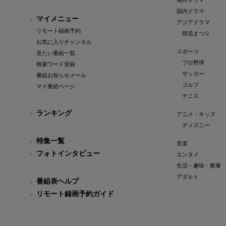
海外ドラマ
国内ドラマ
マイメニュー
アジアドラマ
リモート録画予約
韓流まつり
お気に入りチャンネル
スポーツ
見たい番組一覧
プロ野球
検索ワード登録
サッカー
番組お知らせメール
ゴルフ
マイ番組ページ
テニス
ランキング
アニメ・キッズ
ディズニー
特集一覧
音楽
フォトインタビュー
エンタメ
生活・趣味・教養
アダルト
番組表ヘルプ
リモート録画予約ガイド