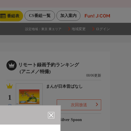
CS番組一覧
加入案内
番組表
地域変更
ログイン
設定地域：
東京 東エリア
リモート録画予約ランキング
(アニメ／特撮)
08/06更新
まんが日本昔ばなし
1
次回放送
(2)
銀の匙 Silver Spoon
2