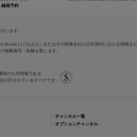
ト録画予約
ございます。
iVo Brands LLCおよび／またはその関連会社の日本国内における商標
材の無断複写・転載を禁じます。
、テレビ番組の公式情報である
スにのみ表記が許されているマークです。
チャンネル一覧
オプションチャンネル