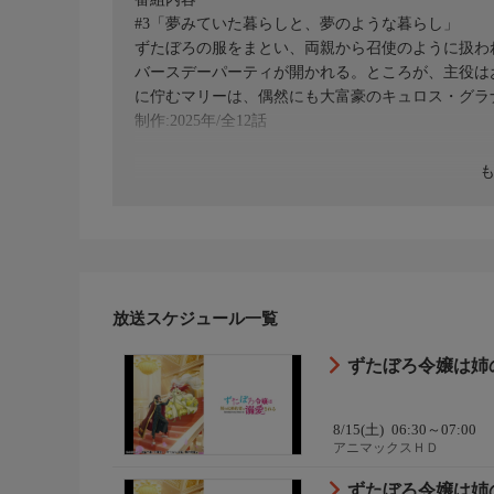
#3「夢みていた暮らしと、夢のような暮らし」
ずたぼろの服をまとい、両親から召使のように扱わ
バースデーパーティが開かれる。ところが、主役は
に佇むマリーは、偶然にも大富豪のキュロス・グラ
制作:2025年/全12話
放送スケジュール一覧
ずたぼろ令嬢は姉の
8/15(土)
06:30～07:00
アニマックスＨＤ
ずたぼろ令嬢は姉の