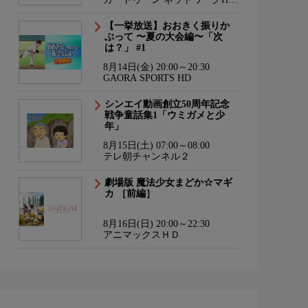
海外アニメ国内アニメ
【一挙放送】おおきく振りか
ぶって 〜夏の大会編〜「次
は？」 #1
8月14日(金) 20:00～20:30
GAORA SPORTS HD
シンエイ動画創立50周年記念
戦争童話集1「ウミガメと少
年」
8月15日(土) 07:00～08:00
テレ朝チャンネル２
劇場版 魔法少女まどか☆マギ
カ ［前編］
8月16日(日) 20:00～22:30
アニマックスＨＤ