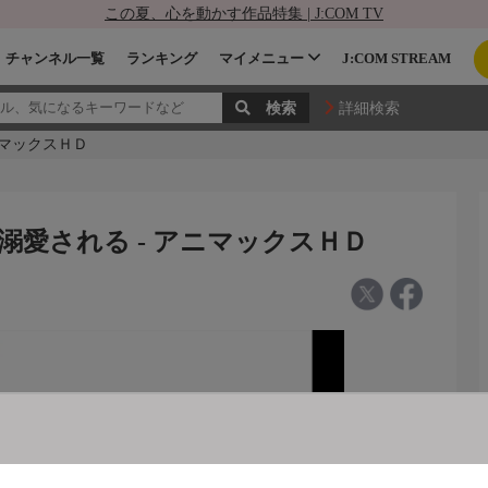
この夏、心を動かす作品特集 | J:COM TV
チャンネル一覧
ランキング
マイメニュー
J:COM STREAM
詳細検索
ニマックスＨＤ
愛される - アニマックスＨＤ