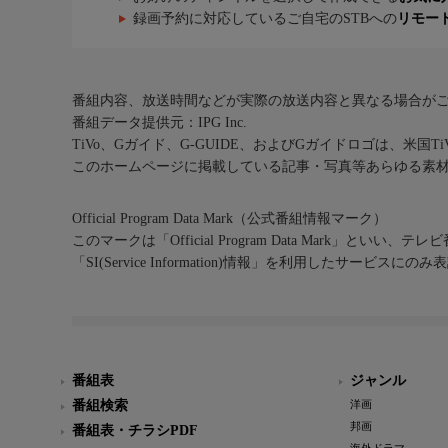
録画予約に対応しているご自宅のSTBへの
リモー
番組内容、放送時間などが実際の放送内容と異なる場合が
番組データ提供元：IPG Inc.
TiVo、Gガイド、G-GUIDE、およびGガイドロゴは、米国T
このホームページに掲載している記事・写真等あらゆる素
Official Program Data Mark（公式番組情報マーク）
このマークは「Official Program Data Mark」といい
「SI(Service Information)情報」を利用したサービ
番組表
ジャンル
番組検索
洋画
邦画
番組表・チラシPDF