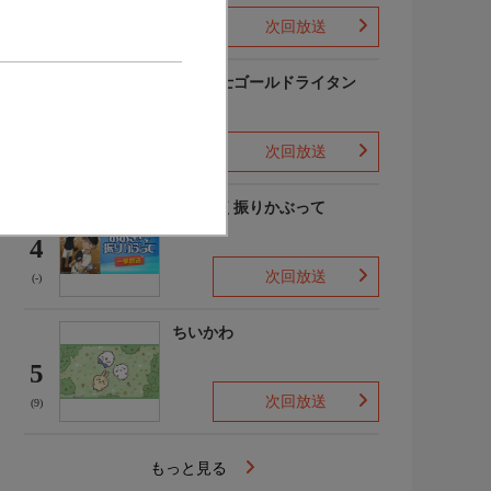
次回放送
(-)
黄金戦士ゴールドライタン
3
次回放送
(3)
おおきく振りかぶって
4
次回放送
(-)
ちいかわ
5
次回放送
(9)
もっと見る