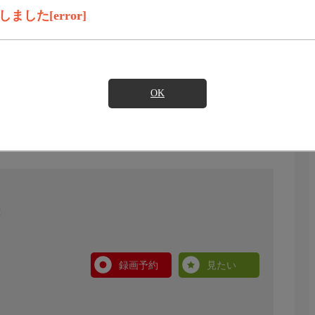
した[error]
OK
録画予約
見たい