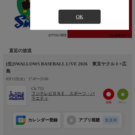
OK
直近の放送
[生]SWALLOWS BASEBALL L!VE 2026 東京ヤクルト×広
島
8月11日(火)
17:45〜23:00
Ch.753
フジテレビＯＮＥ スポーツ・バ
ラエティ
カレンダー登録
アプリ視聴
放送前