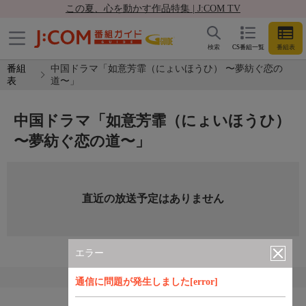
この夏、心を動かす作品特集 | J:COM TV
検索
CS番組一覧
番組表
番組
中国ドラマ「如意芳霏（にょいほうひ） 〜夢紡ぐ恋の
表
道〜」
中国ドラマ「如意芳霏（にょいほうひ）
〜夢紡ぐ恋の道〜」
直近の放送予定はありません
エラー
通信に問題が発生しました[error]