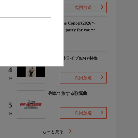
次回放送
(3)
Rain Tree Concert2026〜
Summer party for you〜
3
(-)
浜田省吾ライブ&MV特集
4
次回放送
(-)
列車で旅する歌謡曲
5
次回放送
(-)
もっと見る