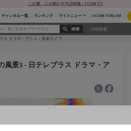
この夏、心を動かす作品特集 | J:COM TV
チャンネル一覧
ランキング
マイメニュー
J:COM STREAM
詳細検索
日テレプラス ドラマ・アニメ・音楽ライブ
どく音の風景3 - 日テレプラス ドラマ・ア