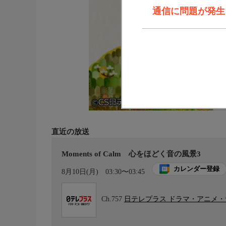
通信に問題が発生しま
直近の放送
Moments of Calm 心をほどく音の風景3
カレンダー登録
8月10日(月)
03:30〜03:45
Ch.757
日テレプラス ドラマ・アニメ