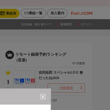
CS番組一覧
加入案内
番組表
地域変更
ログイン
設定地域：
東京 東エリア
リモート録画予約ランキング
(音楽)
07/30更新
吉田拓郎 スペシャルLIVE 春
だったね2026
1
次回放送
(-)
ナウヒッツ!
2