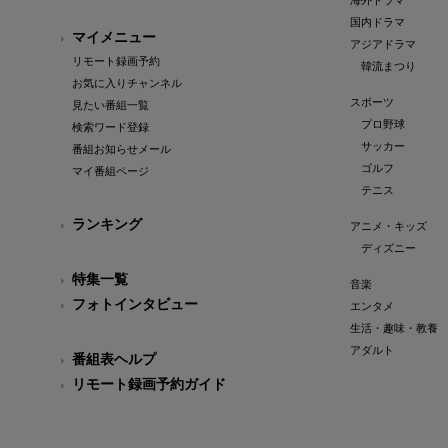
海外ドラマ
国内ドラマ
マイメニュー
アジアドラマ
リモート録画予約
韓流まつり
お気に入りチャンネル
スポーツ
見たい番組一覧
プロ野球
検索ワード登録
サッカー
番組お知らせメール
ゴルフ
マイ番組ページ
テニス
ランキング
アニメ・キッズ
ディズニー
特集一覧
音楽
フォトインタビュー
エンタメ
生活・趣味・教養
アダルト
番組表ヘルプ
リモート録画予約ガイド