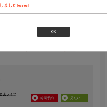
した[error]
OK
・音楽ライブ
録画予約
見たい