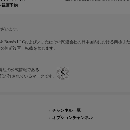
ト録画予約
ございます。
iVo Brands LLCおよび／またはその関連会社の日本国内における商標
材の無断複写・転載を禁じます。
、テレビ番組の公式情報である
スにのみ表記が許されているマークです。
チャンネル一覧
オプションチャンネル