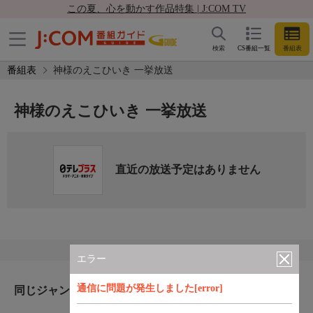
この夏、心を動かす作品特集 | J:COM TV
検索
CS番組一覧
番組表
番組表
神様のえこひいき 一挙放送
神様のえこひいき 一挙放送
直近の放送予定はありません
エラー
通信に問題が発生しました[error]
同じジャンルのおすすめ番組