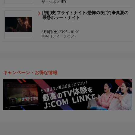
ザ・シネマ HD
[初][映]フライトナイト/恐怖の夜[字]◆真夏の
最恐ホラー・ナイト
8月8日(土) 23:25～01:20
Dlife（ディーライフ）
キャンペーン・お得な情報