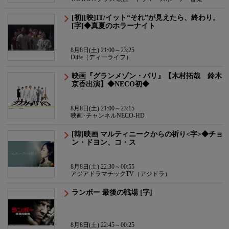
[初][映]IT/イット“それ”が見えたら、終わり。
[字]◆真夏のホラーナイト
8月8日(土) 21:00～23:25
Dlife（ディーライフ）
映画『グランメゾン・パリ』【木村拓哉 鈴木
京香出演】◆NECO初◆
8月8日(土) 21:00～23:15
映画･チャンネルNECO-HD
[韓]映画 マルティニークからの祈り<字>◆チョ
ン・ドヨン、コ・ス
8月8日(土) 22:30～00:55
アジアドラマチックTV（アジドラ）
ランボー 最後の戦場 [字]
8月8日(土) 22:45～00:25