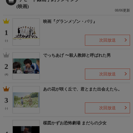
(映画)
08/06更新
映画『グランメゾン・パリ』
1
次回放送
(-)
でっちあげ 〜殺人教師と呼ばれた男
2
次回放送
(4)
あの花が咲く丘で、君とまた出会えたら。
3
次回放送
(-)
楳図かずお恐怖劇場 まだらの少女