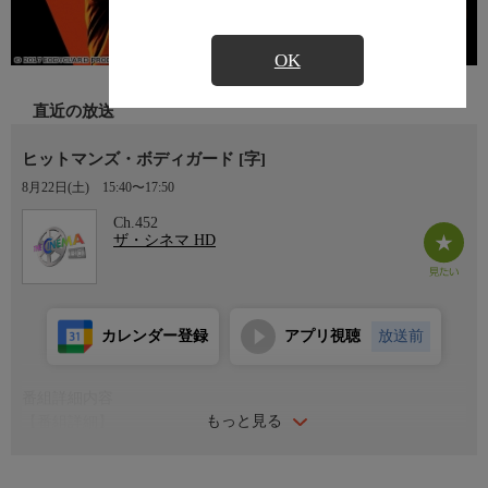
OK
直近の放送
ヒットマンズ・ボディガード [字]
8月22日(土)
15:40〜17:50
Ch.452
ザ・シネマ HD
カレンダー登録
アプリ視聴
放送前
番組詳細内容
もっと見る
【番組詳細】
ライアン・レイノルズが演じる超一流のボディガードとサミュエ
ル・L・ジャクソンが演じる最強の殺し屋。そんな矛と盾の相容