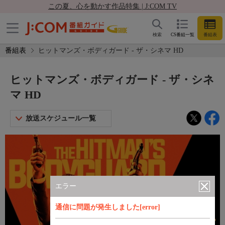
この夏、心を動かす作品特集 | J:COM TV
検索
CS番組一覧
番組表
番組表
ヒットマンズ・ボディガード - ザ・シネマ HD
ヒットマンズ・ボディガード - ザ・シネ
マ HD
放送スケジュール一覧
エラー
通信に問題が発生しました[error]