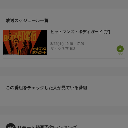
れないはずの二人がタッグを組み、とんでもない化学反応を起こ
すアクション・コメディ(2017年・アメリカ・119分・カラー)
【監督】パトリック・ヒューズ
【出演】ライアン・レイノルズ、サミュエル・L・ジャクソン、
放送スケジュール一覧
ゲイリー・オールドマン、エロディ・ユンほか
ヒットマンズ・ボディガード [字]
8/22(土)
15:40～17:50
ザ・シネマ HD
この番組をチェックした人が見ている番組
リモート録画予約ランキング