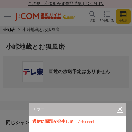
この夏、心を動かす作品特集 | J:COM TV
検索
CS番組一覧
番組表
番組表
小峠地蔵とお狐風磨
小峠地蔵とお狐風磨
直近の放送予定はありません
エラー
通信に問題が発生しました[error]
同じジャンルのおすすめ番組