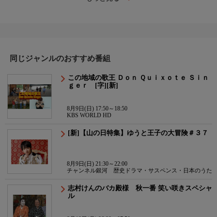
同じジャンルのおすすめ番組
この地域の歌王 Ｄｏｎ Ｑｕｉｘｏｔｅ Ｓｉｎ
ｇｅｒ [字][新]
8月9日(日) 17:50～18:50
KBS WORLD HD
[新]【山の日特集】ゆうと王子の大冒険＃３７
8月9日(日) 21:30～22:00
チャンネル銀河 歴史ドラマ・サスペンス・日本のうた
志村けんのバカ殿様 秋一番 笑い咲きスペシャ
ル