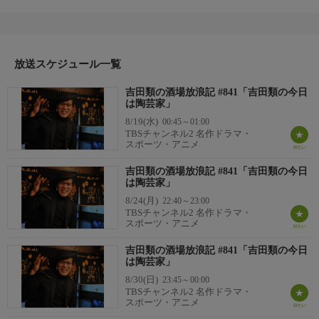
番組内容
#841「吉田類の今日は陶芸家」東京の下町を中心に“大人がひと
りでぶらっと立ち寄れる”酒場を紹介する異色の立ち飲み紀行番
組。古きよき名店や、個性豊かな酒と料理、店主と常連客の会話
など、下町ならではの心温まる風景をイラストレーター吉田類の
放送スケジュール一覧
飲みっぷりと共に、お届けする。
吉田類の酒場放浪記 #841「吉田類の今日
制作
は陶芸家」
BS−TBS
8/19(水)
00:45～01:00
TBSチャンネル2 名作ドラマ・
スポーツ・アニメ
吉田類の酒場放浪記 #841「吉田類の今日
は陶芸家」
8/24(月)
22:40～23:00
TBSチャンネル2 名作ドラマ・
スポーツ・アニメ
吉田類の酒場放浪記 #841「吉田類の今日
は陶芸家」
8/30(日)
23:45～00:00
TBSチャンネル2 名作ドラマ・
スポーツ・アニメ