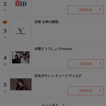
2
次回放送
(-)
谷碧 女神の誘惑
3
(-)
水曜どうでしょうPremier
4
次回放送
(5)
百合川サシャ チェートヴィルチ
5
次回放送
(-)
もっと見る