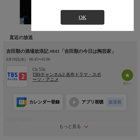
OK
直近の放送
吉田類の酒場放浪記 #841「吉田類の今日は陶芸家」
8月19日(水)
00:45〜01:00
Ch.556
TBSチャンネル2 名作ドラマ・スポ
ーツ・アニメ
カレンダー登録
アプリ視聴
放送前
番組詳細内容
もっと見る
出演者
吉田類