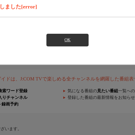
した[error]
OK
組ガイドは、J:COM TVで楽しめる全チャンネルを網羅した番組
検索ワード登録
気になる番組の
見たい番組
一覧への
入りチャンネル
登録した番組の最新情報をお知らせ
ト録画予約
ございます。