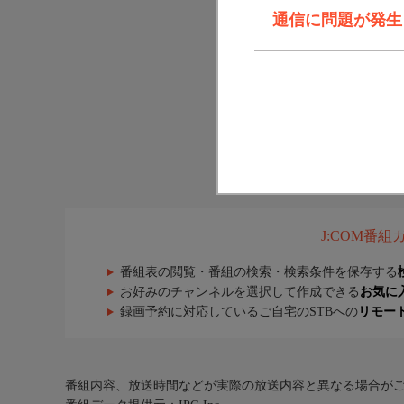
通信に問題が発生しま
J:COM番
番組表の閲覧・番組の検索・検索条件を保存する
お好みのチャンネルを選択して作成できる
お気に
録画予約に対応しているご自宅のSTBへの
リモー
番組内容、放送時間などが実際の放送内容と異なる場合が