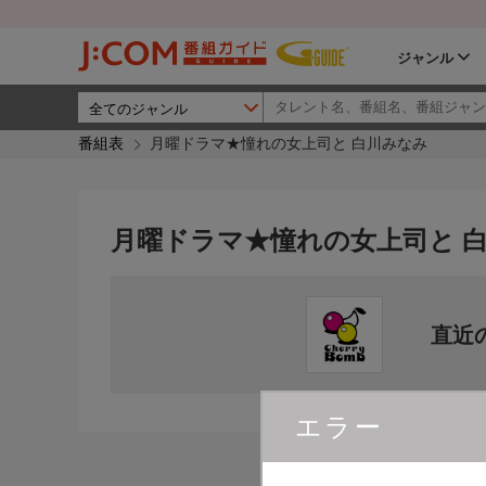
ジャンル
番組表
月曜ドラマ★憧れの女上司と 白川みなみ
月曜ドラマ★憧れの女上司と 
直近
エラー