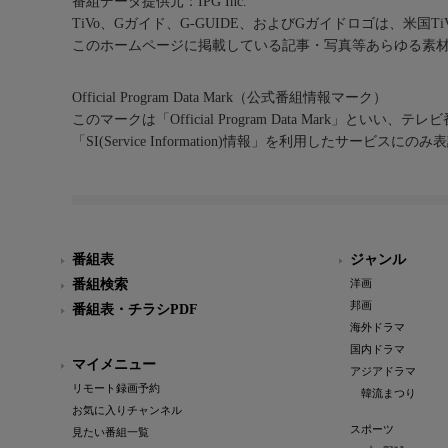
番組データ提供元：IPG Inc.
TiVo、Gガイド、G-GUIDE、およびGガイドロゴは、米国T
このホームページに掲載している記事・写真等あらゆる素
Official Program Data Mark（公式番組情報マーク）
このマークは「Official Program Data Mark」といい
「SI(Service Information)情報」を利用したサービ
番組表
ジャンル
番組検索
洋画
邦画
番組表・チラシPDF
海外ドラマ
国内ドラマ
マイメニュー
アジアドラマ
リモート録画予約
韓流まつり
お気に入りチャンネル
スポーツ
見たい番組一覧