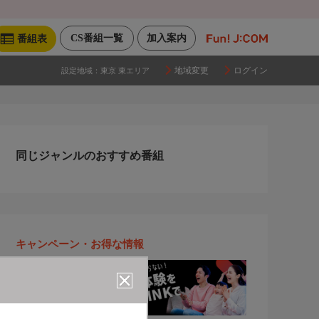
CS番組一覧
加入案内
番組表
地域変更
ログイン
設定地域：
東京 東エリア
同じジャンルのおすすめ番組
キャンペーン・お得な情報