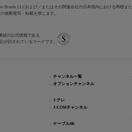
iVo Brands LLCおよび／またはその関連会社の日本国内における商標
材の無断複写・転載を禁じます。
、テレビ番組の公式情報である
スにのみ表記が許されているマークです。
チャンネル一覧
オプションチャンネル
J:テレ
J:COMチャンネル
ケーブル4K