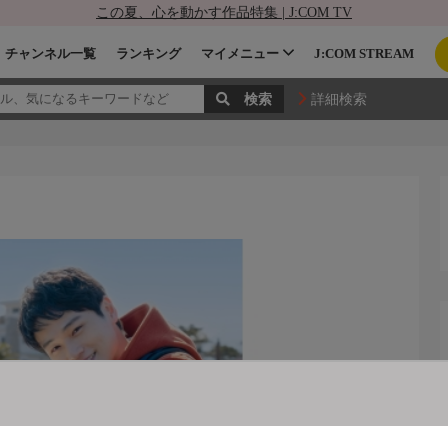
この夏、心を動かす作品特集 | J:COM TV
チャンネル一覧
ランキング
マイメニュー
J:COM STREAM
詳細検索