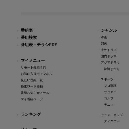
番組表
ジャンル
番組検索
洋画
邦画
番組表・チラシPDF
海外ドラマ
国内ドラマ
マイメニュー
アジアドラマ
リモート録画予約
韓流まつり
お気に入りチャンネル
スポーツ
見たい番組一覧
プロ野球
検索ワード登録
サッカー
番組お知らせメール
ゴルフ
マイ番組ページ
テニス
ランキング
アニメ・キッズ
ディズニー