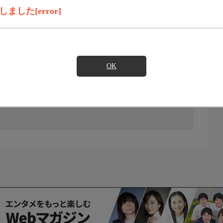
した[error]
OK
の放送予定はありません