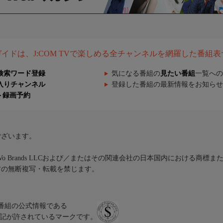
組ガイドは、J:COM TVで楽しめる全チャンネルを網羅した番組
検索ワード登録
気になる番組の
見たい番組
一覧への
入りチャンネル
登録した番組の最新情報をお知らせ
ト録画予約
ございます。
iVo Brands LLCおよび／またはその関連会社の日本国内における商標
材の無断複写・転載を禁じます。
、テレビ番組の公式情報である
スにのみ表記が許されているマークです。