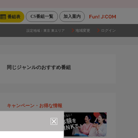
CS番組一覧
加入案内
番組表
地域変更
ログイン
設定地域：
東京 東エリア
同じジャンルのおすすめ番組
キャンペーン・お得な情報