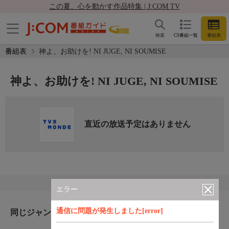
この夏、心を動かす作品特集 | J:COM TV
検索
CS番組一覧
番組表
番組表
神よ、お助けを! NI JUGE, NI SOUMISE
神よ、お助けを! NI JUGE, NI SOUMISE
直近の放送予定はありません
エラー
通信に問題が発生しました[error]
同じジャンルのおすすめ番組