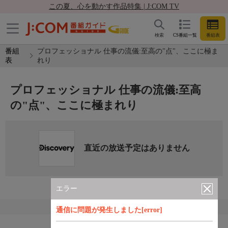
この夏、心を動かす作品特集 | J:COM TV
検索
CS番組一覧
番組表
番組
プロフェッショナル 仕事の流儀:至高の"点"、ここに極ま
表
れり
プロフェッショナル 仕事の流儀:至高
の"点"、ここに極まれり
直近の放送予定はありません
エラー
通信に問題が発生しました[error]