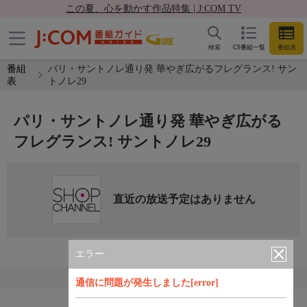
この夏、心を動かす作品特集 | J:COM TV
検索
CS番組一覧
番組表
番組
パリ・サントノレ通り発 華やぎ広がるフレグランス! サン
表
トノレ29
パリ・サントノレ通り発 華やぎ広がる
フレグランス! サントノレ29
直近の放送予定はありません
エラー
通信に問題が発生しました[error]