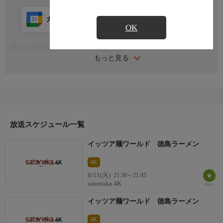
カレンダー登録
アプリ視聴
放送前
OK
番組詳細内容
もっと見る
うどんにラーメン、そば、そうめん。日本人は麺が好き。全国各
地にご当地麺はある。麺がなければ人生はつまらない！今回は徳
島県の「徳島ラーメン」を紹介
放送スケジュール一覧
イッツア麺ワールド 徳島ラーメン
4K
8/11(火)
21:30～21:45
satonoka 4K
イッツア麺ワールド 徳島ラーメン
4K