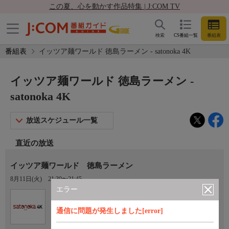
この夏、心を動かす作品特集 | J:COM TV
検索
CS番組一覧
番組表
番組表
イッツア麺ワールド 徳島ラーメン - satonoka 4K
イッツア麺ワールド 徳島ラーメン -
satonoka 4K
放送スケジュール一覧
直近の放送
イッツア麺ワールド 徳島ラーメン
8月11日(火)
21:30〜21:45
エラー
Ch.420
satonoka 4K
通信に問題が発生しました[error]