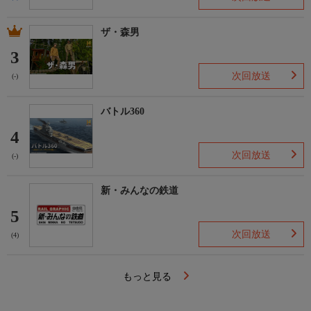
ザ・森男
3
次回放送
(-)
バトル360
4
次回放送
(-)
新・みんなの鉄道
5
次回放送
(4)
もっと見る