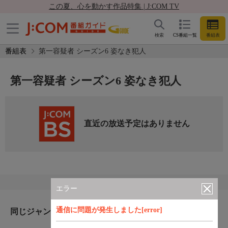
この夏、心を動かす作品特集 | J:COM TV
検索
CS番組一覧
番組表
番組表
第一容疑者 シーズン6 姿なき犯人
第一容疑者 シーズン6 姿なき犯人
直近の放送予定はありません
エラー
通信に問題が発生しました[error]
同じジャンルのおすすめ番組