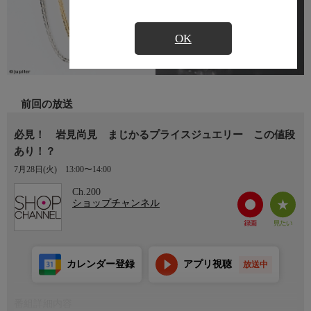
OK
前回の放送
必見！ 岩見尚見 まじかるプライスジュエリー この値段
あり！？
7月28日(火)
13:00〜14:00
Ch.200
ショップチャンネル
カレンダー登録
アプリ視聴
放送中
番組詳細内容