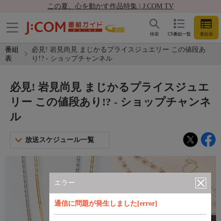
この夏、心を動かす作品特集 | J:COM TV
検索
CS番組一覧
番組表
番組
必見! 岩見尚見 まじかるプライスジュエリー この値段あ
表
り!? - ショップチャンネル
必見! 岩見尚見 まじかるプライスジュエ
リー この値段あり!? - ショップチャンネ
ル
放送スケジュール一覧
エラー
通信に問題が発生しました[error]