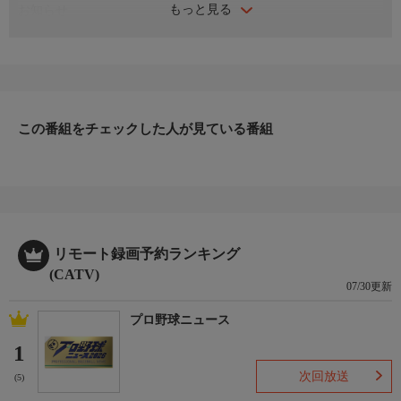
もっと見る
お知らせ
日本初のショッピング専門チャンネルとして1996年にスタート。
ファッション、ビューティー、ホームグッズ、グルメなど、バイ
ヤーが厳選した商品を24時間ご紹介。世界中の逸品に出会う喜び
を生放送ならではの臨場感と一緒にお楽しみください。
＊ライブ放送につき、番組および商品内容に変更が生じる場合も
この番組をチェックした人が見ている番組
ございます。
ＨＰ：https://www.shopch.jp
リモート録画予約ランキング
(CATV)
07/30更新
プロ野球ニュース
1
次回放送
(5)