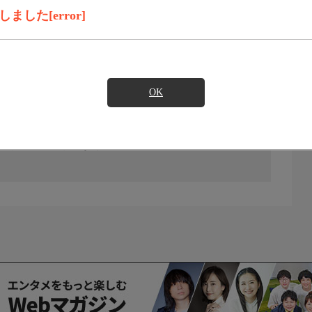
した[error]
OK
の放送予定はありません