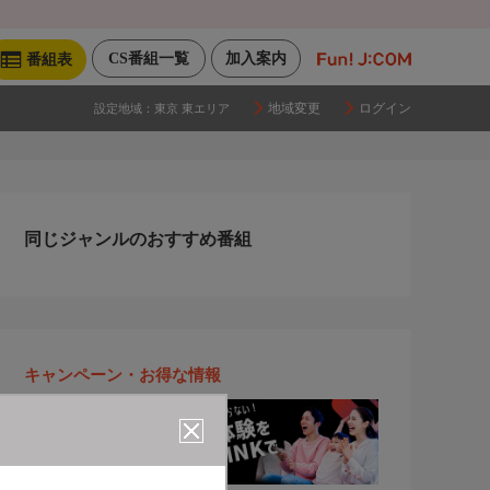
CS番組一覧
加入案内
番組表
地域変更
ログイン
設定地域：
東京 東エリア
同じジャンルのおすすめ番組
キャンペーン・お得な情報