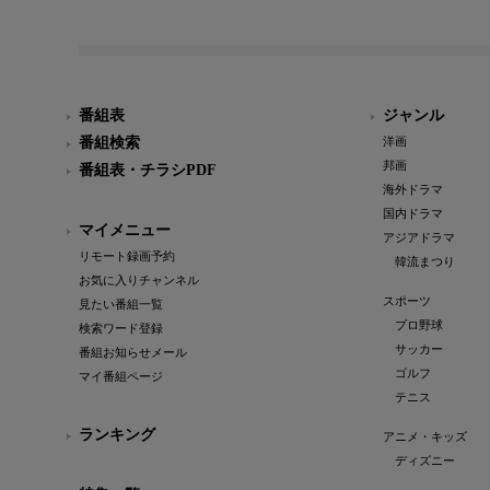
番組表
ジャンル
番組検索
洋画
邦画
番組表・チラシPDF
海外ドラマ
国内ドラマ
マイメニュー
アジアドラマ
リモート録画予約
韓流まつり
お気に入りチャンネル
スポーツ
見たい番組一覧
プロ野球
検索ワード登録
サッカー
番組お知らせメール
ゴルフ
マイ番組ページ
テニス
ランキング
アニメ・キッズ
ディズニー