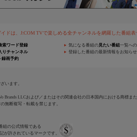
組ガイドは、J:COM TVで楽しめる全チャンネルを網羅した番組
検索ワード登録
気になる番組の
見たい番組
一覧への
入りチャンネル
登録した番組の最新情報をお知らせ
ト録画予約
ございます。
iVo Brands LLCおよび／またはその関連会社の日本国内における商標
材の無断複写・転載を禁じます。
、テレビ番組の公式情報である
スにのみ表記が許されているマークです。