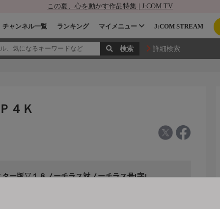
この夏、心を動かす作品特集 | J:COM TV
チャンネル一覧
ランキング
マイメニュー
J:COM STREAM
詳細検索
ＳＰ４Ｋ
スター版▽１８ノーチラス対ノーチラス号[字]