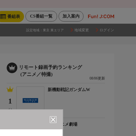
CS番組一覧
加入案内
番組表
地域変更
ログイン
設定地域：
東京 東エリア
リモート録画予約ランキング
(アニメ／特撮)
08/06更新
新機動戦記ガンダムW
1
(-)
日曜アニメ劇場
2