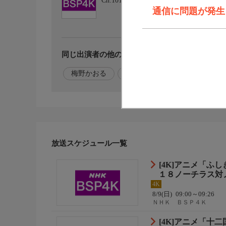
Ch.101
ＮＨＫ ＢＳＰ４Ｋ
通信に問題が発生しま
同じ出演者の他の番組を探す
梅野かおる
大川久男
放送スケジュール一覧
[4K]アニメ「
１８ノーチラス対ノ
4K
8/9(日)
09:00～09:26
ＮＨＫ ＢＳＰ４Ｋ
[4K]アニメ「