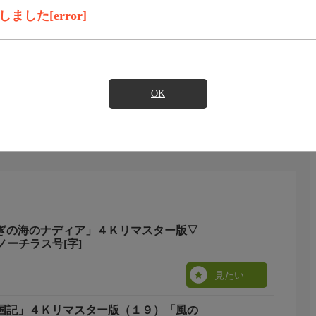
見たい
した[error]
OK
ふしぎの海のナディア」４Ｋリマスター版▽
ーチラス号[字]
見たい
十二国記」４Ｋリマスター版（１９）「風の