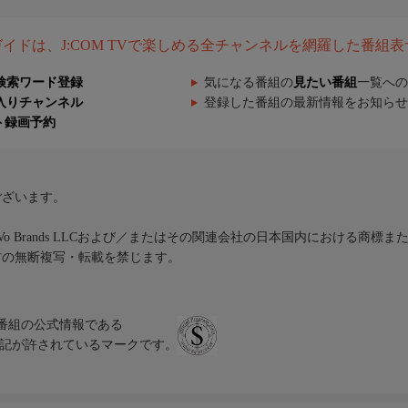
組ガイドは、J:COM TVで楽しめる全チャンネルを網羅した番組
検索ワード登録
気になる番組の
見たい番組
一覧への
入りチャンネル
登録した番組の最新情報をお知らせ
ト録画予約
ございます。
iVo Brands LLCおよび／またはその関連会社の日本国内における商標
材の無断複写・転載を禁じます。
、テレビ番組の公式情報である
スにのみ表記が許されているマークです。