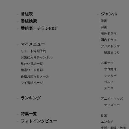
番組表
ジャンル
番組検索
洋画
邦画
番組表・チラシPDF
海外ドラマ
国内ドラマ
マイメニュー
アジアドラマ
リモート録画予約
韓流まつり
お気に入りチャンネル
スポーツ
見たい番組一覧
プロ野球
検索ワード登録
サッカー
番組お知らせメール
ゴルフ
マイ番組ページ
テニス
ランキング
アニメ・キッズ
ディズニー
特集一覧
音楽
フォトインタビュー
エンタメ
生活・趣味・教養