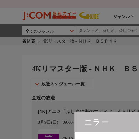
ジャンル
番組表
4Kリマスター版 - ＮＨＫ ＢＳＰ４Ｋ
4Kリマスター版 - ＮＨＫ Ｂ
放送スケジュール一覧
直近の放送
[4K]アニメ「ふしぎの海のナディア」４Ｋリマ
エラー
カレンダー登録
8月9日(日)
09:00〜09:26