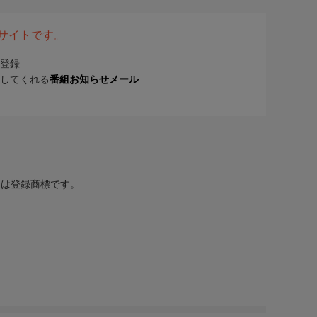
表サイトです。
登録
してくれる
番組お知らせメール
または登録商標です。