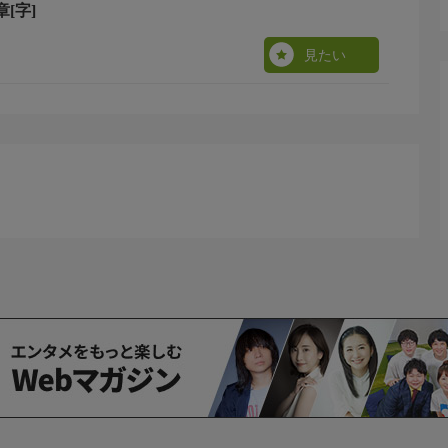
[字]
見たい