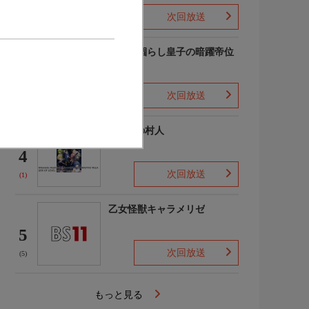
次回放送
(-)
最強出涸らし皇子の暗躍帝位
争い
3
次回放送
(2)
LV999の村人
4
次回放送
(1)
乙女怪獣キャラメリゼ
5
次回放送
(5)
もっと見る