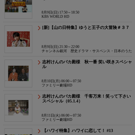
8月9日(日) 17:50～18:50
KBS WORLD HD
[新]【山の日特集】ゆうと王子の大冒険＃３７
8月9日(日) 21:30～22:00
チャンネル銀河 歴史ドラマ・サスペンス・日本のうた
志村けんのバカ殿様 秋一番 笑い咲きスペシャ
ル
8月10日(月) 06:00～07:50
ファミリー劇場HD
志村けんのバカ殿様 千客万来！笑って下さい
スペシャル（05.1.4）
8月11日(火) 06:00～07:50
ファミリー劇場HD
【ハワイ特集】ハワイに恋して！ #13