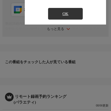
カレンダー登録
アプリ視聴
放送中
OK
番組詳細内容
もっと見る
長野を元気に！ 地域を元気に！信州プロレスリング代表のグレ
ート☆無茶さんが、ぶらり散歩で地域の魅力をお届けする街ブラ
バラエティ
この番組をチェックした人が見ている番組
リモート録画予約ランキング
(バラエティ)
08/06更新