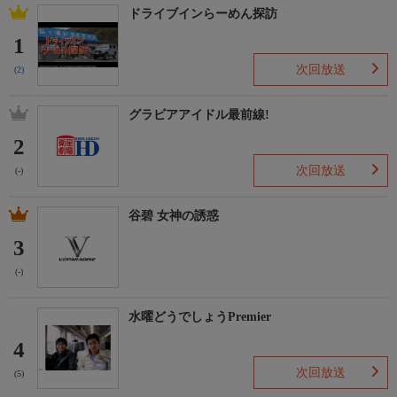
ドライブインらーめん探訪
1
次回放送
(2)
グラビアアイドル最前線!
2
次回放送
(-)
谷碧 女神の誘惑
3
(-)
水曜どうでしょうPremier
4
次回放送
(5)