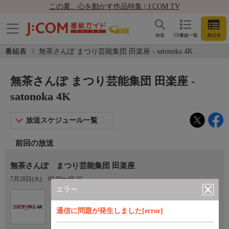
この夏、心を動かす作品特集 | J:COM TV
検索
CS番組一覧
番組表
番組表
無茶さんぽ まつり芸能集団 田楽座 - satonoka 4K
無茶さんぽ まつり芸能集団 田楽座 -
satonoka 4K
放送スケジュール一覧
前回の放送
無茶さんぽ まつり芸能集団 田楽座
7月28日(火)
08:00〜08:30
エラー
Ch.420
satonoka 4K
通信に問題が発生しました[error]