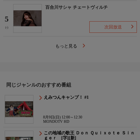
百合川サシャ チェートヴィルチ
5
次回放送
(-)
もっと見る
同じジャンルのおすすめ番組
えみつんキャンプ！ #1
8月9日(日) 12:00～12:30
MONDOTV HD
この地域の歌王 Ｄｏｎ Ｑｕｉｘｏｔｅ Ｓｉｎ
ｇｅｒ [字][新]