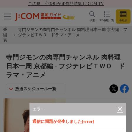
この夏、心を動かす作品特集 | J:COM TV
検索
CS番組一覧
番組表
番
寺門ジモンの肉専門チャンネル 肉料理日本一周 京都編 - フ
組
ジテレビＴＷＯ ドラマ・アニメ
表
寺門ジモンの肉専門チャンネル 肉料理
日本一周 京都編 - フジテレビＴＷＯ ド
ラマ・アニメ
放送スケジュール一覧
エラー
通信に問題が発生しました[error]