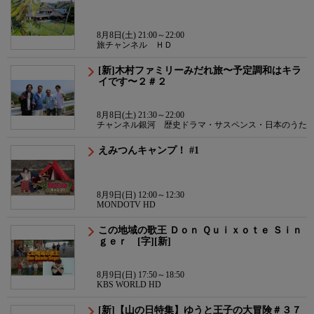
8月8日(土) 21:00～22:00
旅チャンネル ＨＤ
[新]木村ファミリーみだれ旅〜予定調和はキラ
イです〜２＃２
8月8日(土) 21:30～22:00
チャンネル銀河 歴史ドラマ・サスペンス・日本のうた
えみつんキャンプ！ #1
8月9日(日) 12:00～12:30
MONDOTV HD
この地域の歌王 Ｄｏｎ Ｑｕｉｘｏｔｅ Ｓｉｎ
ｇｅｒ [字][新]
8月9日(日) 17:50～18:50
KBS WORLD HD
[新]【山の日特集】ゆうと王子の大冒険＃３７