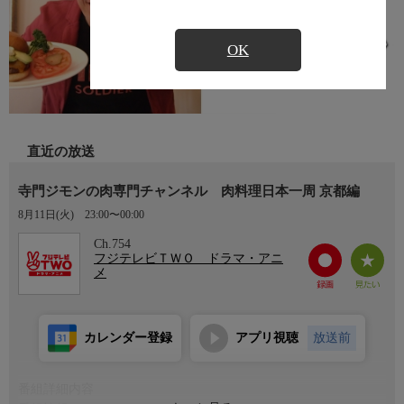
OK
直近の放送
寺門ジモンの肉専門チャンネル 肉料理日本一周 京都編
8月11日(火)
23:00〜00:00
Ch.754
フジテレビＴＷＯ ドラマ・アニ
メ
カレンダー登録
アプリ視聴
放送前
番組詳細内容