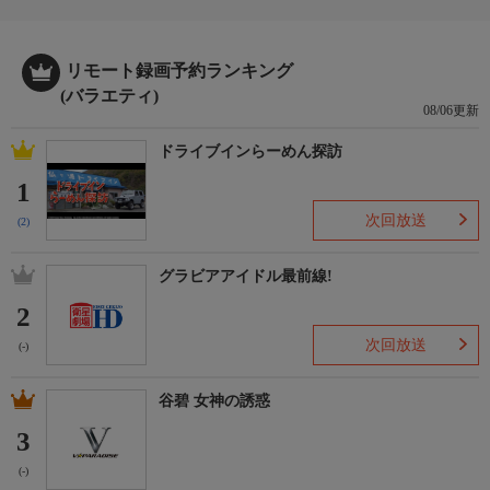
リモート録画予約ランキング
(バラエティ)
08/06更新
ドライブインらーめん探訪
1
次回放送
(2)
グラビアアイドル最前線!
2
次回放送
(-)
谷碧 女神の誘惑
3
(-)