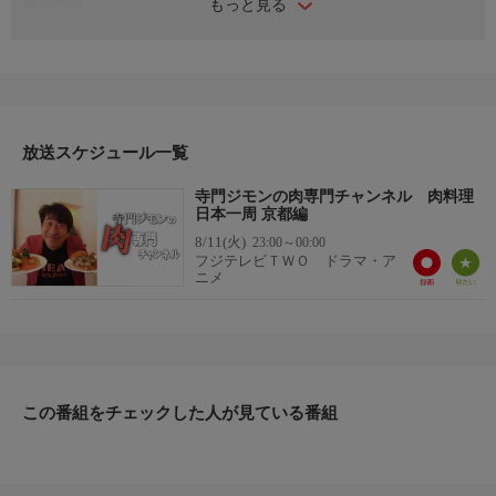
もっと見る
番組情報
寺門ジモンの肉専門チャンネルの1時間スペシャル！寺門ジモン
がおススメのお肉料理で、日本一周を敢行！今回は「京都編」。
グルメ観光気分をご一緒に！
「はつだ」「洋食おがた」「ツバメソース」「十条はやし」「マ
ダム紅蘭」「まるき製パン所」「スマート珈琲店」「STICKS
放送スケジュール一覧
COFFEE」「進々堂 寺町店」
寺門ジモンの肉専門チャンネル 肉料理
日本一周 京都編
8/11(火)
23:00～00:00
フジテレビＴＷＯ ドラマ・ア
ニメ
この番組をチェックした人が見ている番組