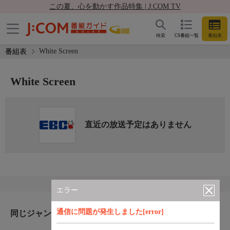
この夏、心を動かす作品特集 | J:COM TV
検索
CS番組一覧
番組表
White Screen
番組表
White Screen
直近の放送予定はありません
エラー
通信に問題が発生しました[error]
同じジャンルのおすすめ番組